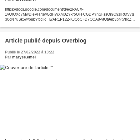
https://docs.google.com/document/d/e/2PACX-
1vQrOXg7MwDleVH7swGdHWXM0ZYkroOFFCGDPYnSFssOr9O9zlR6tV7q
30cN7uSk5w/pub?fbclid=IwAR1P12Z-KJQoCFD7OQA8-vtQt9eb3pNtVhcZK-
fkRFw3JgvIDeDnebJVlN8
Article publié depuis Overblog
Publié le 27/02/2022 à 13:22
Par
maryse.emel