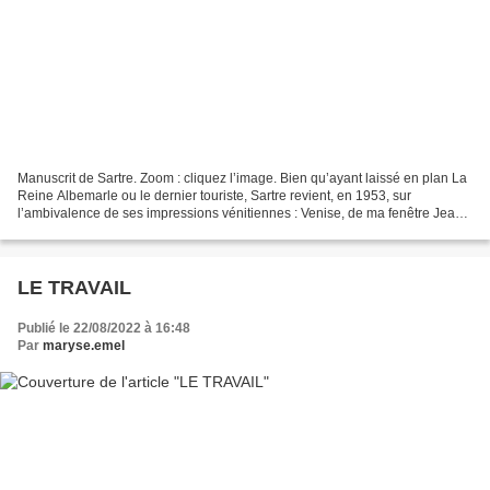
Manuscrit de Sartre. Zoom : cliquez l’image. Bien qu’ayant laissé en plan La
Reine Albemarle ou le dernier touriste, Sartre revient, en 1953, sur
l’ambivalence de ses impressions vénitiennes : Venise, de ma fenêtre Jean-
Paul Sartre L’eau est trop sage...
LE TRAVAIL
Publié le 22/08/2022 à 16:48
Par
maryse.emel