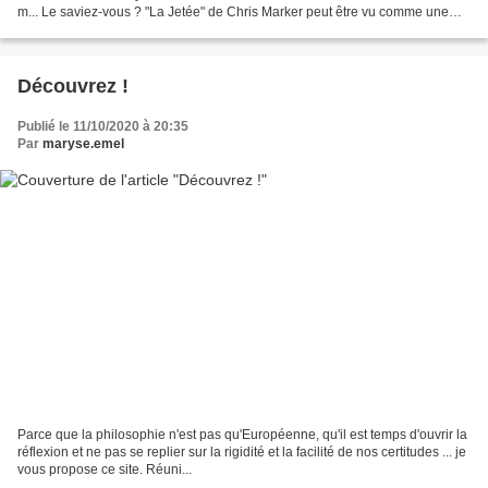
m... Le saviez-vous ? "La Jetée" de Chris Marker peut être vu comme une
variation autour du "Vertigo"...
Découvrez !
Publié le 11/10/2020 à 20:35
Par
maryse.emel
Parce que la philosophie n'est pas qu'Européenne, qu'il est temps d'ouvrir la
réflexion et ne pas se replier sur la rigidité et la facilité de nos certitudes ... je
vous propose ce site. Réuni...