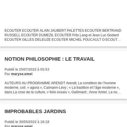
ECOUTER ECOUTER ALAIN JAUBERT PALETTES ECOUTER BERTRAND
RUSSELL ECOUTER DUMEZIL ECOUTER Fritz Lang et Jean Luc Godard
ECOUTER GILLES DELEUZE ECOUTER MICHEL FOUCAULT O ECOUTER
SIMONE WEIL ECOUTER... BOCCACE ECOUTER... Bourdieu ECOUTER...
Copens Yves ECOUTER......
NOTION PHILOSOPHIE : LE TRAVAIL
Publié le 25/07/2022 à 05:53
Par
maryse.emel
AUTEURS AU PROGRAMME ARENDT Arendt, La condition de l’homme
moderne, coll. « agora », Calmann-Lévy ; « La tradition et l’âge moderne »,
dans La crise de la culture, « folio essais », Gallimard ; Anne Amiel, La non-
philosophie de Hannah Arendt. Révolution...
IMPROBABLES JARDINS
Publié le 30/05/2022 à 18:18
Par
maryse.emel