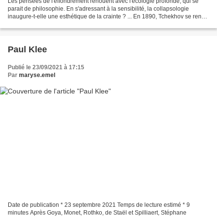
Les pensées de l'effondrement renouent avec l'écologie profonde, qui se
parait de philosophie. En s'adressant à la sensibilité, la collapsologie
inaugure-t-elle une esthétique de la crainte ? ... En 1890, Tchekhov se rend
sur l'île de Sakharine où il...
Paul Klee
Publié le 23/09/2021 à 17:15
Par
maryse.emel
Date de publication * 23 septembre 2021 Temps de lecture estimé * 9
minutes Après Goya, Monet, Rothko, de Staël et Spilliaert, Stéphane