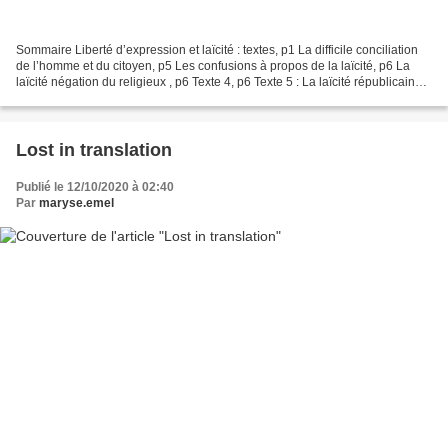
Sommaire Liberté d’expression et laïcité : textes, p1 La difficile conciliation
de l’homme et du citoyen, p5 Les confusions à propos de la laïcité, p6 La
laïcité négation du religieux , p6 Texte 4, p6 Texte 5 : La laïcité républicaine
et la démocratie,...
Lost in translation
Publié le 12/10/2020 à 02:40
Par
maryse.emel