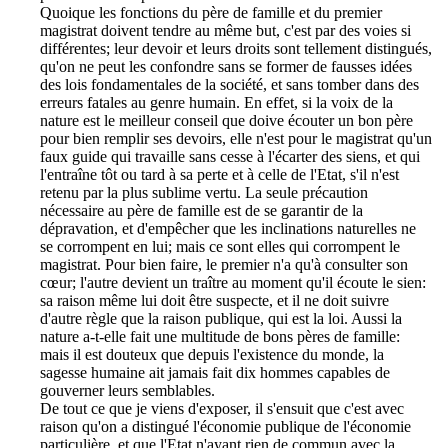
Quoique les fonctions du père de famille et du premier
magistrat doivent tendre au même but, c'est par des voies si
différentes; leur devoir et leurs droits sont tellement distingués,
qu'on ne peut les confondre sans se former de fausses idées
des lois fondamentales de la société, et sans tomber dans des
erreurs fatales au genre humain. En effet, si la voix de la
nature est le meilleur conseil que doive écouter un bon père
pour bien remplir ses devoirs, elle n'est pour le magistrat qu'un
faux guide qui travaille sans cesse à l'écarter des siens, et qui
l'entraîne tôt ou tard à sa perte et à celle de l'Etat, s'il n'est
retenu par la plus sublime vertu. La seule précaution
nécessaire au père de famille est de se garantir de la
dépravation, et d'empêcher que les inclinations naturelles ne
se corrompent en lui; mais ce sont elles qui corrompent le
magistrat. Pour bien faire, le premier n'a qu'à consulter son
cœur; l'autre devient un traître au moment qu'il écoute le sien:
sa raison même lui doit être suspecte, et il ne doit suivre
d'autre règle que la raison publique, qui est la loi. Aussi la
nature a-t-elle fait une multitude de bons pères de famille:
mais il est douteux que depuis l'existence du monde, la
sagesse humaine ait jamais fait dix hommes capables de
gouverner leurs semblables.
De tout ce que je viens d'exposer, il s'ensuit que c'est avec
raison qu'on a distingué l'économie publique de l'économie
particulière, et que l'Etat n'ayant rien de commun avec la