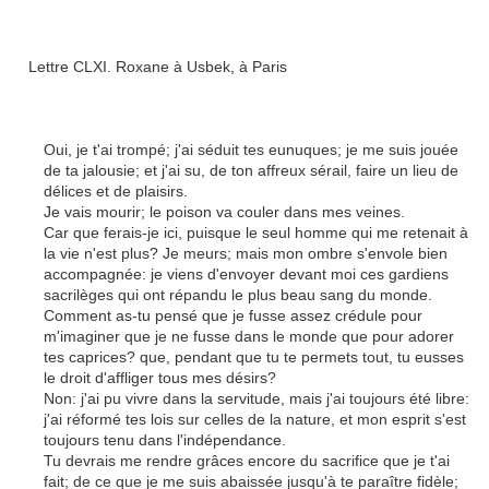
Lettre CLXI. Roxane à Usbek, à Paris
Oui, je t'ai trompé; j'ai séduit tes eunuques; je me suis jouée
de ta jalousie; et j'ai su, de ton affreux sérail, faire un lieu de
délices et de plaisirs.
Je vais mourir; le poison va couler dans mes veines.
Car que ferais-je ici, puisque le seul homme qui me retenait à
la vie n'est plus? Je meurs; mais mon ombre s'envole bien
accompagnée: je viens d'envoyer devant moi ces gardiens
sacrilèges qui ont répandu le plus beau sang du monde.
Comment as-tu pensé que je fusse assez crédule pour
m'imaginer que je ne fusse dans le monde que pour adorer
tes caprices? que, pendant que tu te permets tout, tu eusses
le droit d'affliger tous mes désirs?
Non: j'ai pu vivre dans la servitude, mais j'ai toujours été libre:
j'ai réformé tes lois sur celles de la nature, et mon esprit s'est
toujours tenu dans l'indépendance.
Tu devrais me rendre grâces encore du sacrifice que je t'ai
fait; de ce que je me suis abaissée jusqu'à te paraître fidèle;