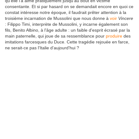
qu'elle l'a aimé pratiquement jusqu'au bout en victime
consentante. Et si par hasard on se demandait encore en quoi ce
constat intéresse notre époque, il faudrait prêter attention à la
troisième incarnation de Mussolini que nous donne à
voir
Vincere
: Filippo Timi, interprète de Mussolini, y incarne également son
fils, Benito Albino, à l'âge adulte : un faible d'esprit écrasé par la
main paternelle, qui joue de sa ressemblance pour
produire
des
imitations farcesques du Duce. Cette tragédie rejouée en farce,
ne serait-ce pas l'Italie d'aujourd'hui ?