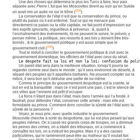
Une des choses qui détermina le plus les Turcs à faire, leur paix
séparée avec
Pierre I
, fut que les Moscovites dirent au vizir qu’en Suède
[38]
on avait mis un autre roi sur le trône (
).
La conservation de l’état n’est que la conservation du prince, ou
plutôt du palais où il est enfermé. Tout ce qui ne menace pas
directement ce palais ou la ville capitale, ne fait point d’impression sur
des esprits ignorants, orgueilleux & prévenus : &, quant à
l’enchaînement des événements, ils ne peuvent le suivre, le prévoir, y
penser même. La politique, ses ressorts & ses lois y doivent être très-
bornés ; & le gouvernement politique y est aussi simple que le
[39]
gouvernement civil (
).
Tout le réduit à concilier le gouvernement politique & civil avec le
gouvernement domestique, les officiers de l’état avec ceux du sérail.
Le despote fait sa loi et non la loi: confusion du poli
Un pareil état sera dans la meilleure situation, lorsqu’il pourra se
regarder comme seul dans le monde ; qu’il sera environné de déserts, &
séparé des peuples qu’il appellera barbares. Ne pouvant compter sur la
milice, il sera bon qu’il détruise une partie de lui-même.
Comme le principe du gouvernement despotique est la crainte, le
but en est la tranquillité : mais ce n’est point une paix, c’est le silence de
ces villes que l’ennemi est prêt d’occuper.
La force n’étant pas dans l’état, mais dans l’armée qui l’a fondé, il
faudrait, pour défendre l’état, conserver cette armée : mais elle est
formidable au prince. Comment donc concilier la sûreté de l’état avec la
sûreté de la personne ?
Voyez, je vous prie, avec quelle industrie le gouvernement
Moscovite cherche à sortir du despotisme, qui lui est plus pesant qu’aux
peuples mêmes. On a cassé les grands corps de troupes, on a diminué
les peines des crimes, on a établi des tribunaux, on a commencé à
connaître les lois, on a instruit les peuples. Mais il y a des causes
particulières, qui le ramèneront peut-être au malheur qu’il voulait fuir.