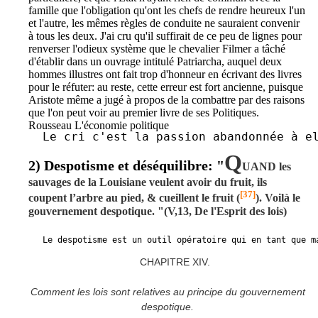
famille que l'obligation qu'ont les chefs de rendre heureux l'un
et l'autre, les mêmes règles de conduite ne sauraient convenir
à tous les deux. J'ai cru qu'il suffirait de ce peu de lignes pour
renverser l'odieux système que le chevalier Filmer a tâché
d'établir dans un ouvrage intitulé Patriarcha, auquel deux
hommes illustres ont fait trop d'honneur en écrivant des livres
pour le réfuter: au reste, cette erreur est fort ancienne, puisque
Aristote même a jugé à propos de la combattre par des raisons
que l'on peut voir au premier livre de ses Politiques.
Rousseau L'économie politique
Le cri c'est la passion abandonnée à e
Q
2) Despotisme et déséquilibre: "
UAND les
sauvages de la Louisiane veulent avoir du fruit, ils
[37]
coupent l’arbre au pied, & cueillent le fruit (
). Voilà le
gouvernement despotique. "(V,13, De l'Esprit des lois)
Le despotisme est un outil opératoire qui en tant que m
CHAPITRE XIV.
Comment les lois sont relatives au principe du gouvernement
despotique.