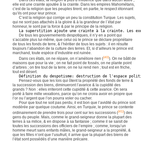
Dans ces états, la religion a plus d’influence que dans aucun autre ;
elle est une crainte ajoutée â la crainte. Dans les empires Mahométans,
c’est de la religion que les peuples tirent, en partie, le respect étonnant
qu’ils ont pour leur prince.
C’est la religion qui corrige un peu la constitution Turque. Les sujets,
qui ne sont pas attachés à la gloire & à la grandeur de l`état par
honneur, le sont par la force & par le principe de la religion.
La superstition ajoute une crainte à la crainte. Les ex
De tous les gouvernements despotiques, il n’y en a point qui
s’accable plus lui-même, que celui où le prince se déclare propriétaire
de tous les fonds de terre, & l’héritier de tous les sujets : il en résulte
toujours l’abandon de la culture des terres. Et, si d’ailleurs le prince est
marchand, toute espèce d’industrie est ruinée.
[40]
Dans ces états, on ne répare, on n’améliore rien (
). On ne bâtit de
maisons que pour la vie ; on ne fait point de fossés, on ne plante point
d’arbres ; on tire tout de la terre, on ne lui rend rien ; tout est en friche,
tout est désert.
Définition du despotisme: destruction de l'espace polit
Pensez-vous que les lois qui ôtent la propriété des fonds de terre &
la succession des biens, diminueront l’avarice & la cupidité des
grands ? Non : elles irriteront cette cupidité & cette avarice. On sera
porté à faire mille vexations, parce qu’on ne croira avoir en propre que
l’or ou l’argent que l’on pourra voler ou cacher.
Pour que tout ne soit pas perdu, il est bon que l’avidité du prince soit
modérée par quelque coutume. Ainsi, en Turquie, le prince se contente
[41]
ordinairement de prendre trois pour cent sur les successions (
) des
gens du peuple. Mais, comme le grand-seigneur donne la plupart des
terres à sa milice, & en dispose à sa fantaisie ; comme il se saisit de
toutes les successions des officiers de l’empire ; comme, lorsqu’un
homme meurt sans enfants mâles, le grand-seigneur a la propriété, &
que les filles n’ont que l’usufruit, il arrive que la plupart des biens de
l’état sont possédés d’une manière précaire.