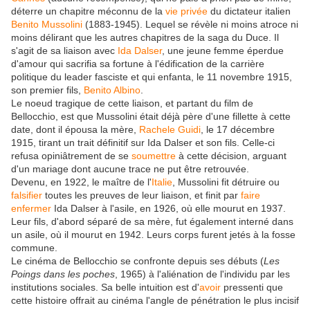
déterre un chapitre méconnu de la
vie privée
du dictateur italien
Benito Mussolini
(1883-1945). Lequel se révèle ni moins atroce ni
moins délirant que les autres chapitres de la saga du Duce. Il
s'agit de sa liaison avec
Ida Dalser
, une jeune femme éperdue
d'amour qui sacrifia sa fortune à l'édification de la carrière
politique du leader fasciste et qui enfanta, le 11 novembre 1915,
son premier fils,
Benito Albino
.
Le noeud tragique de cette liaison, et partant du film de
Bellocchio, est que Mussolini était déjà père d'une fillette à cette
date, dont il épousa la mère,
Rachele Guidi
, le 17 décembre
1915, tirant un trait définitif sur Ida Dalser et son fils. Celle-ci
refusa opiniâtrement de se
soumettre
à cette décision, arguant
d'un mariage dont aucune trace ne put être retrouvée.
Devenu, en 1922, le maître de l'
Italie
, Mussolini fit détruire ou
falsifier
toutes les preuves de leur liaison, et finit par
faire
enfermer
Ida Dalser à l'asile, en 1926, où elle mourut en 1937.
Leur fils, d'abord séparé de sa mère, fut également interné dans
un asile, où il mourut en 1942. Leurs corps furent jetés à la fosse
commune.
Le cinéma de Bellocchio se confronte depuis ses débuts (
Les
Poings dans les poches
, 1965) à l'aliénation de l'individu par les
institutions sociales. Sa belle intuition est d'
avoir
pressenti que
cette histoire offrait au cinéma l'angle de pénétration le plus incisif