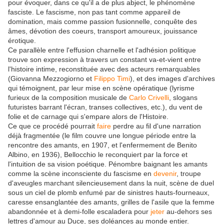
pour évoquer, dans ce qu'il a de plus abject, le phénomène
fasciste. Le fascisme, non pas tant comme appareil de
domination, mais comme passion fusionnelle, conquête des
âmes, dévotion des coeurs, transport amoureux, jouissance
érotique.
Ce parallèle entre l'effusion charnelle et l'adhésion politique
trouve son expression à travers un constant va-et-vient entre
l'histoire intime, reconstituée avec des acteurs remarquables
(Giovanna Mezzogiorno et
Filippo Timi
), et des images d'archives
qui témoignent, par leur mise en scène opératique (lyrisme
furieux de la composition musicale de
Carlo Crivelli
, slogans
futuristes barrant l'écran, transes collectives, etc.), du vent de
folie et de carnage qui s'empare alors de l'Histoire.
Ce que ce procédé pourrait
faire
perdre au fil d'une narration
déjà fragmentée (le film couvre une longue période entre la
rencontre des amants, en 1907, et l'enfermement de Benito
Albino, en 1936), Bellocchio le reconquiert par la force et
l'intuition de sa vision poétique. Pénombre baignant les amants
comme la scène inconsciente du fascisme en
devenir
, troupe
d'aveugles marchant silencieusement dans la nuit, scène de duel
sous un ciel de plomb enfumé par de sinistres hauts-fourneaux,
caresse ensanglantée des amants, grilles de l'asile que la femme
abandonnée et à demi-folle escaladera pour
jeter
au-dehors ses
lettres d'amour au Duce, ses doléances au monde entier.