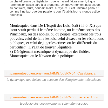
un chef-d’œuvre de législation, que le hasard fait rarement, & que
rarement on laisse faire à la prudence. Un gouvernement despotique,
au contraire, faute, pour ainsi dire, aux yeux ; il est uniforme partout :
comme il ne faut que des passions pour l’établir, tout le monde est bon
pour cela.
Montesquieu dans De L'Esprit des Lois, écrit ( II, 6, XI) que
"tout serait perdu si le même homme, ou le même corps des
Principaux, ou des nobles, ou du peuple, exerçaient ces trois
pouvoirs: celui de faire les lois, celui d'exécuter les résolutions
publiques, et celui de juger les crimes ou les différends du
particulier". Il s'agit de trouver l'équilibre.
3) Dérèglement mécanique et dynamique des fluides:
Montesquieu ou le Newton de la politique.
http://montesquieu.ens-lyon.fr/IMG/pdf/RM04_Casabianca_43-70.pdf
la dynamique des fluides au secours des dérèglements mécaniques
http://montesquieu.ens-lyon.fr/IMG/pdf/RM05_Larrere_155-172.pdf
typologie des gouvernements selon Montesquieu