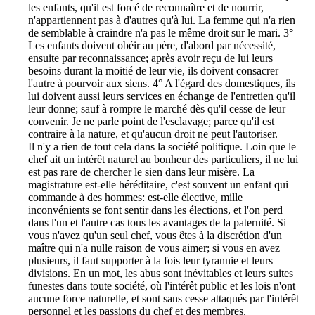
les enfants, qu'il est forcé de reconnaître et de nourrir,
n'appartiennent pas à d'autres qu'à lui. La femme qui n'a rien
de semblable à craindre n'a pas le même droit sur le mari. 3°
Les enfants doivent obéir au père, d'abord par nécessité,
ensuite par reconnaissance; après avoir reçu de lui leurs
besoins durant la moitié de leur vie, ils doivent consacrer
l'autre à pourvoir aux siens. 4° A l'égard des domestiques, ils
lui doivent aussi leurs services en échange de l'entretien qu'il
leur donne; sauf à rompre le marché dès qu'il cesse de leur
convenir. Je ne parle point de l'esclavage; parce qu'il est
contraire à la nature, et qu'aucun droit ne peut l'autoriser.
Il n'y a rien de tout cela dans la société politique. Loin que le
chef ait un intérêt naturel au bonheur des particuliers, il ne lui
est pas rare de chercher le sien dans leur misère. La
magistrature est-elle héréditaire, c'est souvent un enfant qui
commande à des hommes: est-elle élective, mille
inconvénients se font sentir dans les élections, et l'on perd
dans l'un et l'autre cas tous les avantages de la paternité. Si
vous n'avez qu'un seul chef, vous êtes à la discrétion d'un
maître qui n'a nulle raison de vous aimer; si vous en avez
plusieurs, il faut supporter à la fois leur tyrannie et leurs
divisions. En un mot, les abus sont inévitables et leurs suites
funestes dans toute société, où l'intérêt public et les lois n'ont
aucune force naturelle, et sont sans cesse attaqués par l'intérêt
personnel et les passions du chef et des membres.