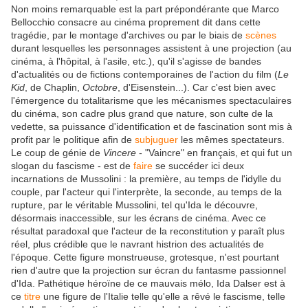
Non moins remarquable est la part prépondérante que Marco
Bellocchio consacre au cinéma proprement dit dans cette
tragédie, par le montage d'archives ou par le biais de
scènes
durant lesquelles les personnages assistent à une projection (au
cinéma, à l'hôpital, à l'asile, etc.), qu'il s'agisse de bandes
d'actualités ou de fictions contemporaines de l'action du film (
Le
Kid
, de Chaplin,
Octobre
, d'Eisenstein...). Car c'est bien avec
l'émergence du totalitarisme que les mécanismes spectaculaires
du cinéma, son cadre plus grand que nature, son culte de la
vedette, sa puissance d'identification et de fascination sont mis à
profit par le politique afin de
subjuguer
les mêmes spectateurs.
Le coup de génie de
Vincere
- "Vaincre" en français, et qui fut un
slogan du fascisme - est de
faire
se succéder ici deux
incarnations de Mussolini : la première, au temps de l'idylle du
couple, par l'acteur qui l'interprète, la seconde, au temps de la
rupture, par le véritable Mussolini, tel qu'Ida le découvre,
désormais inaccessible, sur les écrans de cinéma. Avec ce
résultat paradoxal que l'acteur de la reconstitution y paraît plus
réel, plus crédible que le navrant histrion des actualités de
l'époque. Cette figure monstrueuse, grotesque, n'est pourtant
rien d'autre que la projection sur écran du fantasme passionnel
d'Ida. Pathétique héroïne de ce mauvais mélo, Ida Dalser est à
ce
titre
une figure de l'Italie telle qu'elle a rêvé le fascisme, telle