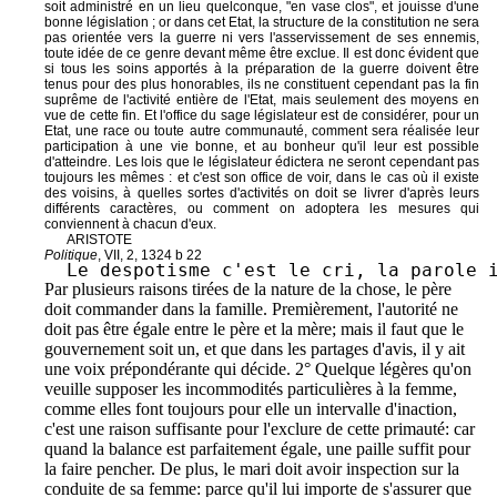
soit administré en un lieu quelconque, "en vase clos", et jouisse d'une
bonne législation ; or dans cet Etat, la structure de la constitution ne sera
pas orientée vers la guerre ni vers l'asservissement de ses ennemis,
toute idée de ce genre devant même être exclue. Il est donc évident que
si tous les soins apportés à la préparation de la guerre doivent être
tenus pour des plus honorables, ils ne constituent cependant pas la fin
suprême de l'activité entière de l'Etat, mais seulement des moyens en
vue de cette fin. Et l'office du sage législateur est de considérer, pour un
Etat, une race ou toute autre communauté, comment sera réalisée leur
participation à une vie bonne, et au bonheur qu'il leur est possible
d'atteindre. Les lois que le législateur édictera ne seront cependant pas
toujours les mêmes : et c'est son office de voir, dans le cas où il existe
des voisins, à quelles sortes d'activités on doit se livrer d'après leurs
différents caractères, ou comment on adoptera les mesures qui
conviennent à chacun d'eux.
ARISTOTE
Politique
, VII, 2, 1324 b 22
Le despotisme c'est le cri, la parole 
Par plusieurs raisons tirées de la nature de la chose, le père
doit commander dans la famille. Premièrement, l'autorité ne
doit pas être égale entre le père et la mère; mais il faut que le
gouvernement soit un, et que dans les partages d'avis, il y ait
une voix prépondérante qui décide. 2° Quelque légères qu'on
veuille supposer les incommodités particulières à la femme,
comme elles font toujours pour elle un intervalle d'inaction,
c'est une raison suffisante pour l'exclure de cette primauté: car
quand la balance est parfaitement égale, une paille suffit pour
la faire pencher. De plus, le mari doit avoir inspection sur la
conduite de sa femme: parce qu'il lui importe de s'assurer que