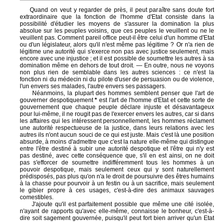
Quand on veut y regarder de près, il peut paraître sans doute fort
extraordinaire que la fonction de l'homme d'Etat consiste dans la
possibilité d'étudier les moyens de s'assurer la domination la plus
absolue sur les peuples voisins, que ces peuples le veuillent ou ne le
veuillent pas. Comment pareil office peut-il être celui d'un homme d'Etat
ou d'un législateur, alors qu'il n'est même pas légitime ? Or n'a rien de
légitime une autorité qui s'exerce non pas avec justice seulement, mais
encore avec une injustice ; et il est possible de soumettre les autres à sa
domination même en dehors de tout droit. — En outre, nous ne voyons
non plus rien de semblable dans les autres sciences : ce n'est la
fonction ni du médecin ni du pilote d'user de persuasion ou de violence,
l'un envers ses malades, l'autre envers ses passagers.
Néanmoins, la plupart des hommes semblent penser que l'art de
gouverner despotiquement
*
est l'art de l'homme d'Etat et cette sorte de
gouvernement que chaque peuple déclare injuste et désavantageux
pour lui-même, il ne rougit pas de l'exercer envers les autres, car si dans
les affaires qui les intéressent personnellement, les hommes réclament
une autorité respectueuse de la justice, dans leurs relations avec les
autres ils n'ont aucun souci de ce qui est juste. Mais c'est là une position
absurde, à moins d'admettre que c'est la nature elle-même qui distingue
entre l'être destiné à subir une autorité despotique et l'être qui n'y est
pas destiné, avec cette conséquence que, s'il en est ainsi, on ne doit
pas s'efforcer de soumettre indifféremment tous les hommes à un
pouvoir despotique, mais seulement ceux qui y sont naturellement
prédisposés, pas plus qu'on n'a le droit de poursuivre des êtres humains
à la chasse pour pourvoir à un festin ou à un sacrifice, mais seulement
le gibier propre à ces usages, c'est-à-dire des animaux sauvages
comestibles.
J'ajoute qu'il est parfaitement possible que même une cité isolée,
n'ayant de rapports qu'avec elle-même, connaisse le bonheur, c'est-à-
dire soit sagement gouvernée, puisqu'il peut fort bien arriver qu'un Etat