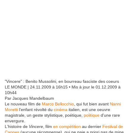
"Vincere" : Benito Mussolini, en bourreau fasciste des coeurs
LE MONDE | 24.11.2009 à 16h15 • Mis à jour le 01.12.2009 à
10h44
Par Jacques Mandelbaum
Le nouveau film de
Marco Bellocchio
, qui fut bien avant
Nanni
Moretti
l'enfant révolté du
cinéma
italien, est une oeuvre
magistrale, un geste stylistique, poétique,
politique
d'une rare
envergure.
L'histoire de
Vincere
, film
en compétition
au dernier
Festival de
Cannes
(aucune récompense), qui ne paie a priori pas de mine,