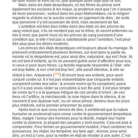
de faire mourir le frère du roi, que quelque autre sujet que ce soit.
Mais, dans les états despotiques, où les frères du prince sont
également les esclaves & les rivaux, la prudence veut que l’on s’assure
de leurs personnes ; surtout dans les pays Mahométans, où la religion
regarde la victoire ou le succès comme un jugement de dieu ; de sorte
que personne n’y est souverain de droit, mais seulement de fait.
L’ambition est bien plus irritée dans des états où des princes du
sang voient que, s’ils ne montent pas sur le trône, ils seront enfermés ou
mis à mort, que parmi nous où les princes du sang jouissent d’une
condition qui, si elle n’est pas si satisfaisante pour l’ambition, l’est peut-
être plus pour les désirs modérés.
Les princes des états despotiques ont toujours abusé du mariage. Ils
prennent ordinairement plusieurs femmes, sur-tout dans la partie du
monde où le despotisme est, pour ainsi dire, naturalisé, qui est l’Asie. Ils
en ont tant d’enfants, qu’ils ne peuvent guère avoir d’affection pour eux,
ni ceux-ci pour leurs frères. La famille régnante ressemble à l’état : elle
est trop faible, & son chef est trop fort ; elle paraît étendue, & elle se
[44]
réduit à rien.
Artaxerxès
(
) fit mourir tous ses enfants, pour avoir
conjuré contre lui. Il n’est pas vraisemblable que cinquante enfants
conspirent contre leur père ; & encore moins qu’ils conspirent, parce
qu’il n’a pas voulu céder sa concubine à son fils ainé. Il est plus simple
de croire qu’il y a là quelque intrigue de ces sérails d’orient ; de ces
lieux où l’artifice, la méchanceté, la ruse règne dans le silence, & se
couvrent d’une épaisse nuit ; ou un vieux prince, devenu tous les jours
plus imbécile, est le premier prisonnier du palais.
Après tout ce que nous venons de dire, il semblerait que la nature
humaine se souleverait sans cesse contre le gouvernement despotique.
Mais, malgré l’amour des hommes pour la liberté, malgré leur haine
contre la violence, la plupart des peuples y sont soumis. Cela est aisé à
comprendre. Pour former un gouvernement modéré, il faut combiner les
puissances, les régler, les tempérer, les faire agir ; donner, pour ainsi
dire, un lest à l’une, pour la mettre en état de résister à une autre. C’est