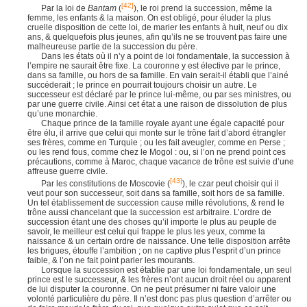
[42]
Par la loi de
Bantam
(
), le roi prend la succession, même la
femme, les enfants & la maison. On est obligé, pour éluder la plus
cruelle disposition de cette loi, de marier les enfants à huit, neuf ou dix
ans, & quelquefois plus jeunes, afin qu’ils ne se trouvent pas faire une
malheureuse partie de la succession du père.
Dans les états où il n’y a point de loi fondamentale, la succession à
l’empire ne saurait être fixe. La couronne y est élective par le prince,
dans sa famille, ou hors de sa famille. En vain serait-il établi que l’ainé
succéderait ; le prince en pourrait toujours choisir un autre. Le
successeur est déclaré par le prince lui-même, ou par ses ministres, ou
par une guerre civile. Ainsi cet état a une raison de dissolution de plus
qu’une monarchie.
Chaque prince de la famille royale ayant une égale capacité pour
être élu, il arrive que celui qui monte sur le trône fait d’abord étrangler
ses frères, comme en Turquie ; ou les fait aveugler, comme en Perse ;
ou les rend fous, comme chez le Mogol : ou, si l’on ne prend point ces
précautions, comme à Maroc, chaque vacance de trône est suivie d’une
affreuse guerre civile.
[43]
Par les constitutions de Moscovie (
), le czar peut choisir qui il
veut pour son successeur, soit dans sa famille, soit hors de sa famille.
Un tel établissement de succession cause mille révolutions, & rend le
trône aussi chancelant que la succession est arbitraire. L’ordre de
succession étant une des choses qu’il importe le plus au peuple de
savoir, le meilleur est celui qui frappe le plus les yeux, comme la
naissance & un certain ordre de naissance. Une telle disposition arrête
les brigues, étouffe l’ambition ; on ne captive plus l’esprit d’un prince
faible, & l’on ne fait point parler les mourants.
Lorsque la succession est établie par une loi fondamentale, un seul
prince est le successeur, & les frères n’ont aucun droit réel ou apparent
de lui disputer la couronne. On ne peut présumer ni faire valoir une
volonté particulière du père. Il n’est donc pas plus question d’arrêter ou