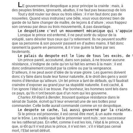
L
E gouvernement despotique a pour principe la crainte : mais, à
des peuples timides, ignorants, abattus, il ne faut pas beaucoup de lois
Tout y doit rouler sur deux ou trois idées : il n’en faut donc pas de
nouvelles. Quand vous instruisez une bête, vous vous donnez bien de
garde de lui faire changer de maître, de leçons & d’allure ; vous frappez
son cerveau par deux ou trois mouvements, & pas davantage.
Le despotisme c'est un mouvement mécanique qui s'appuie
Lorsque le prince est enfermé, il ne peut sortir du séjour de la
volupté, sans désoler tous ceux qui l’y retiennent. Ils ne peuvent souffrir
que sa personne & son pouvoir passent en d’autres mains. Il fait donc
rarement la guerre en personne, & il n’ose guère la faire par ses
lieutenants.
Le palais du despote est le lieu de tous les excès, de 
Un prince pareil, accoutumé, dans son palais, à ne trouver aucune
résistance, s’indigne de celle qu’on lui fait les armes â la main : il est
donc ordinairement conduit par la colère ou par la vengeance.
D’ailleurs, il ne peut avoir d’idée de la vraie gloire. Les guerres doivent
donc s’y faire dans toute leur fureur naturelle, & le droit des gens y avoir
moins d’étendue qu’ailleurs. Un tel prince a tant de défauts, qu’il faudrait
craindre d’exposer au grand jour sa stupidité naturelle. Il est caché, &
l’on ignore l’état où il se trouve. Par bonheur, les hommes sont tels dans
ce pays, qu’ils n’ont besoin que d’un nom qui les gouverne.
Charles XII
étant à
Bender
, trouvant quelque résistance dans le
sénat de Suède, écrivit qu’il leur enverrait une de ses bottes pour
commander. Cette botte aurait commandé comme un roi despotique.
Le despote se cache, lui aussi gouverné par la crainte.
Si le prince est prisonnier, il est censé être mort, & un autre monte
sur le trône. Les traités que fait le prisonnier sont nuls ; son successeur
ne les ratifierait pas. En effet, comme il est les lois, l’état & le prince, &
que, si-tôt qu’il n’est plus le prince, il n’est rien ; s’il n’était pas censé
mort, l’Etat serait détruit.