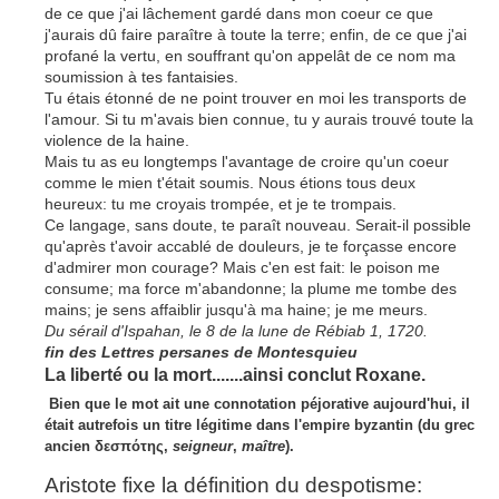
de ce que j'ai lâchement gardé dans mon coeur ce que
j'aurais dû faire paraître à toute la terre; enfin, de ce que j'ai
profané la vertu, en souffrant qu'on appelât de ce nom ma
soumission à tes fantaisies.
Tu étais étonné de ne point trouver en moi les transports de
l'amour. Si tu m'avais bien connue, tu y aurais trouvé toute la
violence de la haine.
Mais tu as eu longtemps l'avantage de croire qu'un coeur
comme le mien t'était soumis. Nous étions tous deux
heureux: tu me croyais trompée, et je te trompais.
Ce langage, sans doute, te paraît nouveau. Serait-il possible
qu'après t'avoir accablé de douleurs, je te forçasse encore
d'admirer mon courage? Mais c'en est fait: le poison me
consume; ma force m'abandonne; la plume me tombe des
mains; je sens affaiblir jusqu'à ma haine; je me meurs.
Du sérail d'Ispahan, le 8 de la lune de Rébiab 1, 1720.
fin des Lettres persanes de Montesquieu
La liberté ou la mort.......ainsi conclut Roxane.
Bien que le mot ait une connotation péjorative aujourd'hui, il
était autrefois un titre légitime dans l'empire byzantin (du grec
ancien δεσπότης,
seigneur
,
maître
).
Aristote fixe la définition du despotisme: