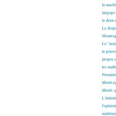
la machi
langage:
le désir
Le despo
Montesq
Le "nor
le pouvoi
propos s
les math
Première
liberté,é
liberté: 
L'intimit
l'opinion
maîtrise