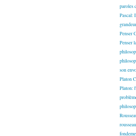
paroles d
Pascal: 
grandeur
Penser C
Penser l
philosop
philosop
son envo
Platon C
Platon: 
problème
philoso
Rousseau
rousseau:
fondemen