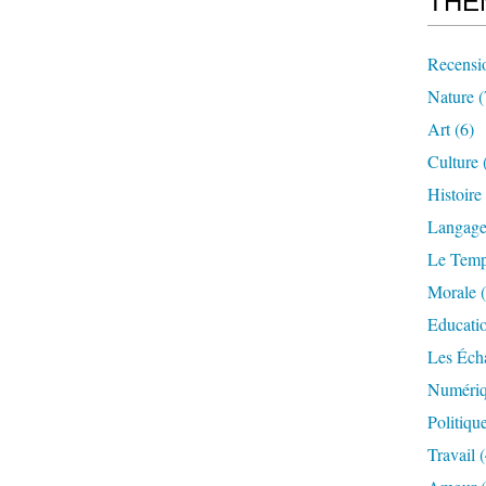
THE
Recensi
Nature
(
Art
(6)
Culture
Histoire
Langag
Le Tem
Morale
(
Educati
Les Éch
Numériq
Politiqu
Travail
(