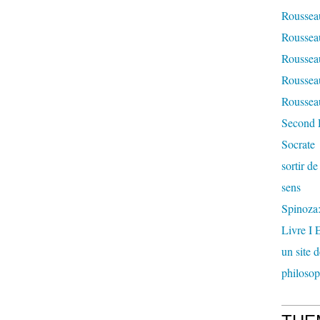
Rousseau
Rousseau
Rousseau
Rousseau
Rousseau
Second 
Socrate
sortir d
sens
Spinoza: 
Livre I 
un site 
philosop