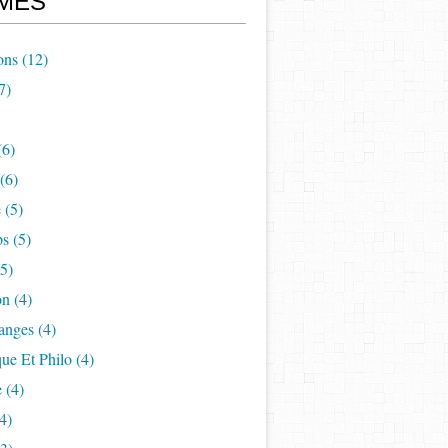
MES
ons
(12)
7)
(6)
(6)
e
(5)
ps
(5)
5)
on
(4)
anges
(4)
ue Et Philo
(4)
e
(4)
4)