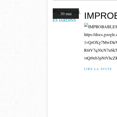
IMPRO
30 mai
https://docs.googl
1vQrOXg7MwDle
R6tV7q30cN7uSk
vtQt9eb3pNtVhcZ
LIRE LA SUITE