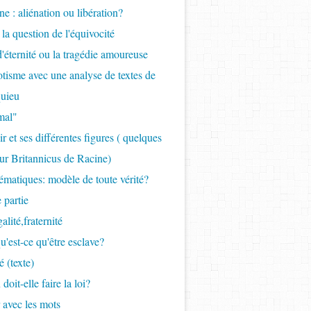
ne : aliénation ou libération?
 la question de l'équivocité
 d'éternité ou la tragédie amoureuse
tisme avec une analyse de textes de
uieu
mal"
r et ses différentes figures ( quelques
ur Britannicus de Racine)
ématiques: modèle de toute vérité?
 partie
galité,fraternité
qu'est-ce qu'être esclave?
é (texte)
 doit-elle faire la loi?
r avec les mots