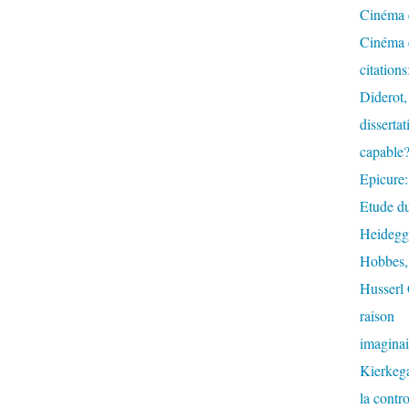
Cinéma e
Cinéma e
citation
Diderot,
dissertat
capable
Epicure:
Etude du
Heidegge
Hobbes, 
Husserl 
raison
imaginai
Kierkega
la contr