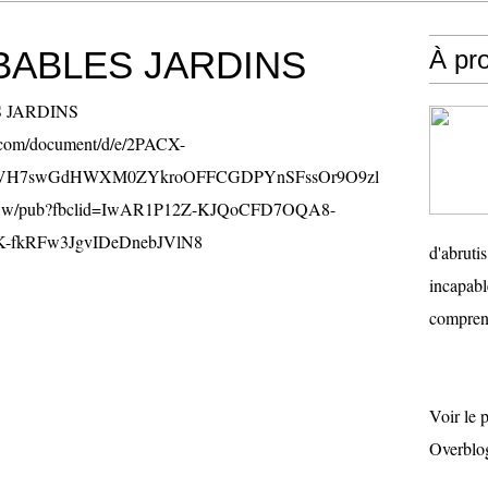
BABLES JARDINS
À pr
e.com/document/d/e/2PACX-
VH7swGdHWXM0ZYkroOFFCGDPYnSFssOr9O9zl
5w/pub?fbclid=IwAR1P12Z-KJQoCFD7OQA8-
K-fkRFw3JgvIDeDnebJVlN8
d'abruti
incapabl
comprend
Voir le 
Overblo