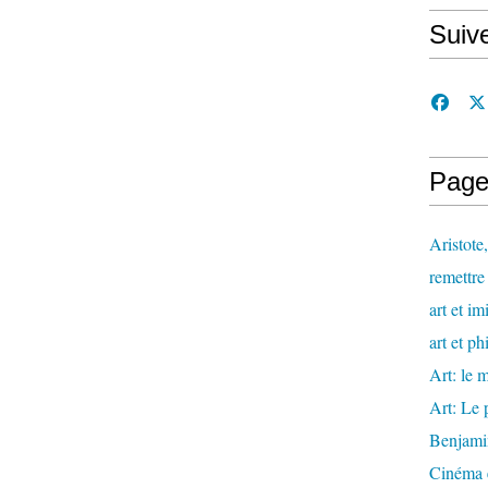
Suiv
Page
Aristote
remettre 
art et im
art et ph
Art: le m
Art: Le 
Benjami
Cinéma e