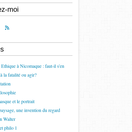
ez-moi
s
, Ethique à Nicomaque : faut-il s'en
à la fatalité ou agir?
itation
ilosophie
asque et le portrait
paysage, une invention du regard
n Walter
t philo 1