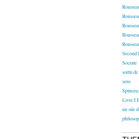
Rousseau
Rousseau
Rousseau
Rousseau
Rousseau
Second 
Socrate
sortir d
sens
Spinoza: 
Livre I 
un site 
philosop