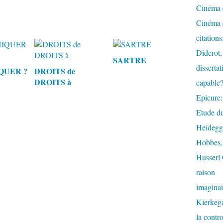
Cinéma e
Cinéma e
citation
Diderot,
SARTRE
dissertat
UER ?
DROITS de
DROITS à
capable
Epicure:
Etude du
Heidegge
Hobbes, 
Husserl 
raison
imaginai
Kierkega
la contr