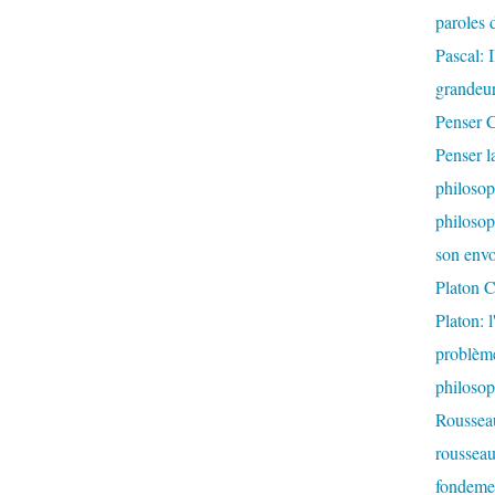
paroles d
Pascal: 
grandeur
Penser C
Penser l
philosop
philosop
son envo
Platon C
Platon: 
problème
philoso
Rousseau
rousseau:
fondemen