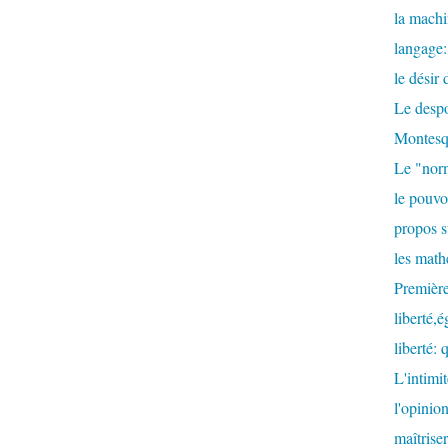
la machi
langage:
le désir
Le despo
Montesq
Le "nor
le pouvoi
propos s
les math
Première
liberté,é
liberté: 
L'intimit
l'opinion
maîtrise