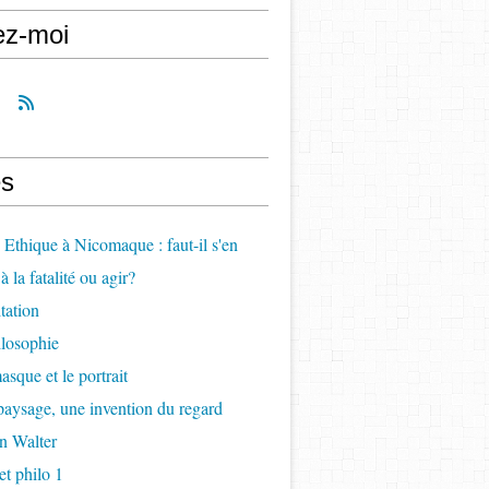
ez-moi
s
, Ethique à Nicomaque : faut-il s'en
à la fatalité ou agir?
itation
ilosophie
asque et le portrait
paysage, une invention du regard
n Walter
t philo 1