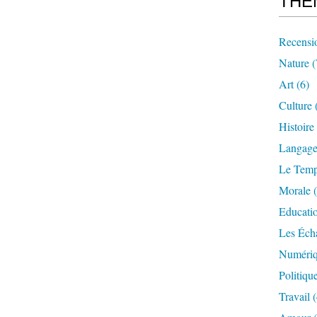
THE
Recensi
Nature
(
Art
(6)
Culture
Histoire
Langag
Le Tem
Morale
(
Educati
Les Éch
Numériq
Politiqu
Travail
(