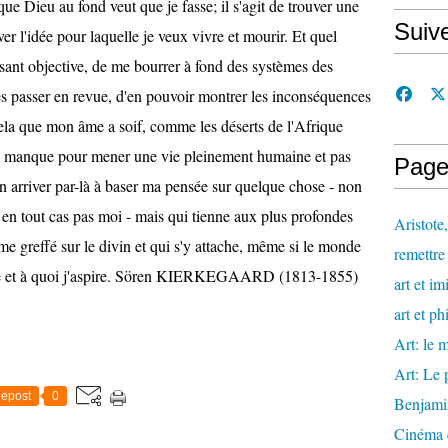
ue Dieu au fond veut que je fasse; il s'agit de trouver une
Suiv
ver l'idée pour laquelle je veux vivre et mourir. Et quel
disant objective, de me bourrer à fond des systèmes des
es passer en revue, d'en pouvoir montrer les inconséquences
cela que mon âme a soif, comme les déserts de l'Afrique
i me manque pour mener une vie pleinement humaine et pas
Page
n arriver par-là à baser ma pensée sur quelque chose - non
t en tout cas pas moi - mais qui tienne aux plus profondes
Aristote
me greffé sur le divin et qui s'y attache, même si le monde
remettre 
que et à quoi j'aspire. Sören KIERKEGAARD (1813-1855)
art et im
art et ph
Art: le m
Art: Le 
epost
0
Benjami
Cinéma e