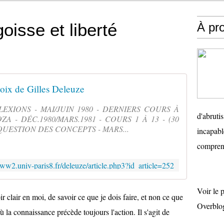
oisse et liberté
À pr
oix de Gilles Deleuze
EXIONS - MAI/JUIN 1980 - DERNIERS COURS À
d'abruti
A - DÉC.1980/MARS.1981 - COURS 1 À 13 - (30
QUESTION DES CONCEPTS - MARS...
incapabl
comprend
www2.univ-paris8.fr/deleuze/article.php3?id_article=252
Voir le 
 clair en moi, de savoir ce que je dois faire, et non ce que
Overblo
ù la connaissance précède toujours l'action. Il s'agit de