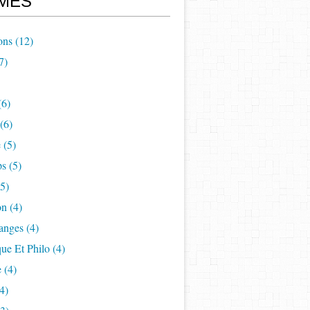
MES
ons
(12)
7)
(6)
(6)
e
(5)
ps
(5)
5)
on
(4)
anges
(4)
ue Et Philo
(4)
e
(4)
4)