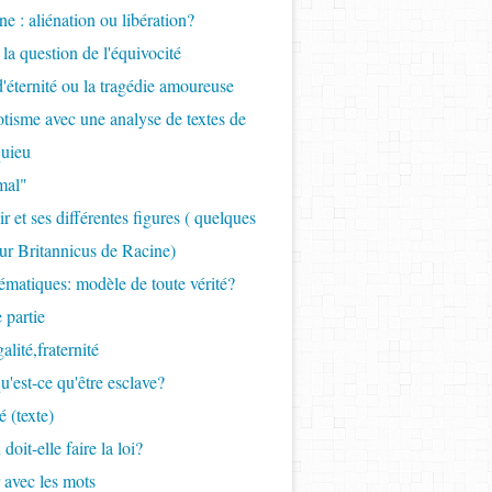
ne : aliénation ou libération?
 la question de l'équivocité
 d'éternité ou la tragédie amoureuse
tisme avec une analyse de textes de
uieu
mal"
r et ses différentes figures ( quelques
ur Britannicus de Racine)
ématiques: modèle de toute vérité?
 partie
galité,fraternité
qu'est-ce qu'être esclave?
é (texte)
 doit-elle faire la loi?
r avec les mots