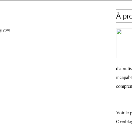
À pr
og.com
d'abruti
incapabl
comprend
Voir le 
Overblo