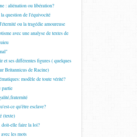
ne : aliénation ou libération?
 la question de l'équivocité
 d'éternité ou la tragédie amoureuse
tisme avec une analyse de textes de
uieu
mal"
r et ses différentes figures ( quelques
ur Britannicus de Racine)
ématiques: modèle de toute vérité?
 partie
galité,fraternité
qu'est-ce qu'être esclave?
é (texte)
 doit-elle faire la loi?
r avec les mots