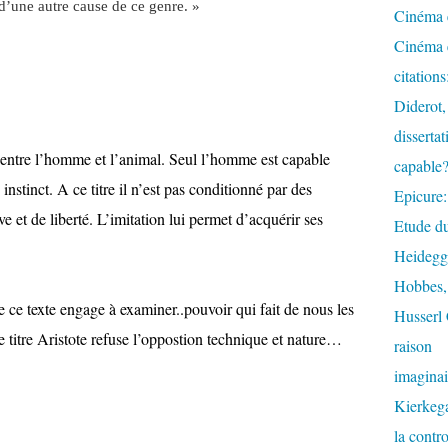
 d’une autre cause de ce genre. »
Cinéma e
Cinéma e
citation
Diderot,
dissertat
entre l’homme et l’animal. Seul l’homme est capable
capable
nstinct. A ce titre il n’est pas conditionné par des
Epicure:
e et de liberté. L’imitation lui permet d’acquérir ses
Etude du
Heidegge
Hobbes, 
ue ce texte engage à examiner..pouvoir qui fait de nous les
Husserl 
e titre Aristote refuse l’oppostion technique et nature…
raison
imaginai
Kierkega
la contr