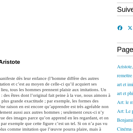
Suiv
Page
Aristote
Aristote
remettre 
anifeste dès leur enfance (l’homme diffère des autres
art et im
tation et c’est au moyen de celle-ci qu’il acquiert ses
lieu, tous les hommes prennent plaisir aux imitations. Un
art et ph
é : des êtres dont l’original fait peine à la vue, nous aimons à
 plus grande exactitude ; par exemple, les formes des
Art: le m
Une raison en est encore qu’apprendre est très agréable non
Art: Le 
llement aussi aux autres hommes ; seulement ceux-ci n’y
a vue des images parce qu’on apprend en les regardant, et on
Benjami
par exemple que cette figure c’est un tel. Si on n’a pas vu
Cinéma e
 plus comme imitation que l’œuvre pourra plaire, mais à