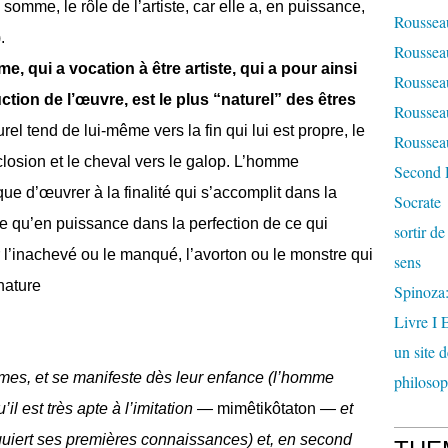
omme, le rôle de l’artiste, car elle a, en puissance,
Rousseau
.
Rousseau
me, qui a vocation à être artiste, qui a pour ainsi
Rousseau
uction de l’œuvre, est le plus “naturel” des êtres
Rousseau
urel tend de lui-même vers la fin qui lui est propre, le
Rousseau
éclosion et le cheval vers le galop. L’homme
Second 
que d’œuvrer à la finalité qui s’accomplit dans la
Socrate
re qu’en puissance dans la perfection de ce qui
sortir d
 l’inachevé ou le manqué, l’avorton ou le monstre qui
sens
nature
Spinoza: 
Livre I 
un site 
, et se manifeste dès leur enfance (l’homme
philosop
il est très apte à l’imitation —
mimêtikôtaton
— et
cquiert ses premières connaissances) et, en second