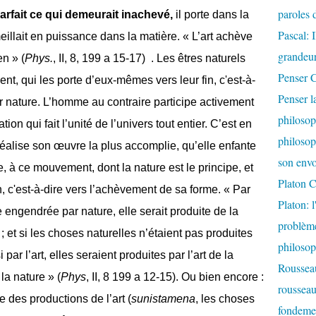
paroles d
parfait ce qui demeurait inachevé,
il porte dans la
Pascal: 
illait en puissance dans la matière. « L’art achève
grandeur
n » (
Phys.
, II, 8, 199 a 15-17)
. Les êtres naturels
Penser C
t, qui les porte d’eux-mêmes vers leur fin, c'est-à-
Penser l
r nature. L’homme au contraire participe activement
philosop
tion qui fait l’unité de l’univers tout entier. C’est en
philosop
éalise son œuvre la plus accomplie, qu’elle enfante
son envo
e, à ce mouvement, dont la nature est le principe, et
Platon C
n, c'est-à-dire vers l’achèvement de sa forme. « Par
Platon: 
 engendrée par nature, elle serait produite de la
problème
t ; et si les choses naturelles n’étaient pas produites
philoso
ar l’art, elles seraient produites par l’art de la
Rousseau
la nature » (
Phys
, II, 8 199 a 12-15). Ou bien encore :
rousseau:
e des productions de l’art (
sunistamena
, les choses
fondemen