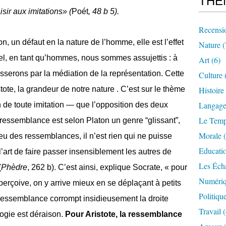
THE
sir aux imitations» (
Poét
, 48 b 5).
Recensi
n, un défaut en la nature de l’homme, elle est l’effet
Nature
(
el, en tant qu’hommes, nous sommes assujettis : à
Art
(6)
asserons par la médiation de la représentation. Cette
Culture
ote, la grandeur de notre nature
. C’est sur le thème
Histoire
Langag
n de toute imitation — que l’opposition des deux
Le Tem
 ressemblance est selon Platon un genre “glissant”,
Morale
(
le jeu des ressemblances, il n’est rien qui ne puisse
Educati
« l’art de faire passer insensiblement les autres de
Les Éch
(
Phèdre
, 262 b). C’est ainsi, explique Socrate, « pour
Numériq
erçoive, on y arrive mieux en se déplaçant à petits
Politiqu
 ressemblance corrompt insidieusement la droite
Travail
(
logie est déraison.
Pour Aristote, la ressemblance