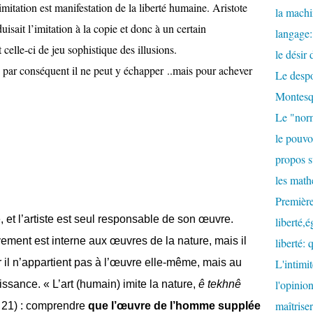
itation est manifestation de la liberté humaine. Aristote
la machi
duisait l’imitation à la copie et donc à un certain
langage:
 celle-ci de jeu sophistique des illusions.
le désir
, par conséquent il ne peut y échapper ..mais pour achever
Le despo
Montesq
Le "nor
le pouvoi
propos s
les math
Première
, et l’artiste est seul responsable de son œuvre.
liberté,é
ement est interne aux œuvres de la nature, mais il
liberté: 
r il n’appartient pas à l’œuvre elle-même, mais au
L'intimit
l'opinion
ssance. « L’art (humain) imite la nature,
ê tekhnê
maîtrise
a 21) : comprendre
que l’œuvre de l’homme supplée