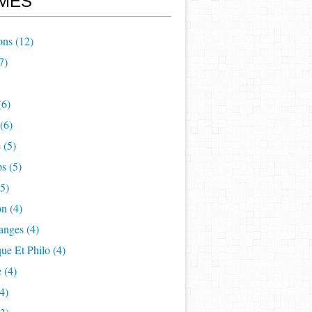
MES
ons
(12)
7)
(6)
(6)
e
(5)
ps
(5)
5)
on
(4)
anges
(4)
ue Et Philo
(4)
e
(4)
4)