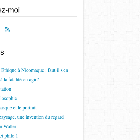
ez-moi
s
, Ethique à Nicomaque : faut-il s'en
à la fatalité ou agir?
itation
ilosophie
asque et le portrait
paysage, une invention du regard
n Walter
t philo 1