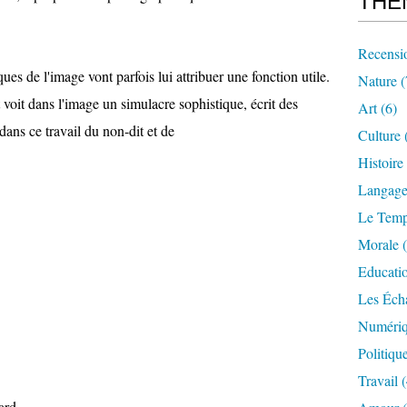
THE
Recensi
es de l'image vont parfois lui attribuer une fonction utile.
Nature
(
t voit dans l'image un simulacre sophistique,
écrit des
Art
(6)
dans ce travail du non-dit et de
Culture
Histoire
Langag
Le Tem
Morale
(
Educati
Les Éch
Numériq
Politiqu
Travail
(
ard