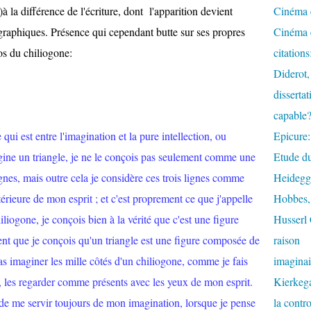
à la différence de l'écriture, dont l'apparition devient
Cinéma e
raphiques. Présence qui cependant butte sur ses propres
Cinéma e
os du chiliogone:
citation
Diderot,
dissertat
capable
ui est entre l'imagination et la pure intellection, ou
Epicure:
gine un triangle, je ne le conçois pas seulement comme une
Etude du
gnes, mais outre cela je considère ces trois lignes comme
Heidegge
ntérieure de mon esprit ; et c'est proprement ce que j'appelle
Hobbes, 
liogone, je conçois bien à la vérité que c'est une figure
Husserl 
ent que je conçois qu'un triangle est une figure composée de
raison
pas imaginer les mille côtés d'un chiliogone, comme je fais
imaginai
ire, les regarder comme présents avec les yeux de mon esprit.
Kierkega
 de me servir toujours de mon imagination, lorsque je pense
la contr