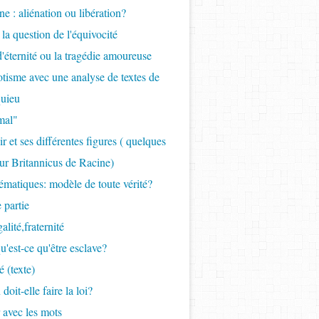
ne : aliénation ou libération?
 la question de l'équivocité
 d'éternité ou la tragédie amoureuse
tisme avec une analyse de textes de
uieu
mal"
r et ses différentes figures ( quelques
ur Britannicus de Racine)
ématiques: modèle de toute vérité?
 partie
galité,fraternité
qu'est-ce qu'être esclave?
é (texte)
 doit-elle faire la loi?
r avec les mots