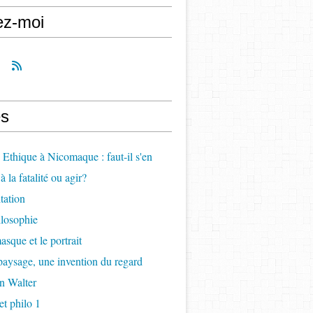
ez-moi
s
, Ethique à Nicomaque : faut-il s'en
à la fatalité ou agir?
itation
ilosophie
asque et le portrait
paysage, une invention du regard
n Walter
t philo 1