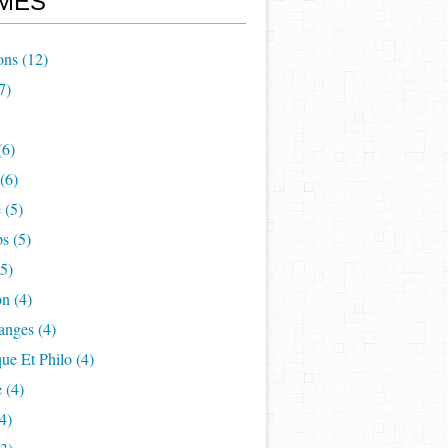
MES
ons
(12)
7)
(6)
(6)
e
(5)
ps
(5)
5)
on
(4)
anges
(4)
ue Et Philo
(4)
e
(4)
4)