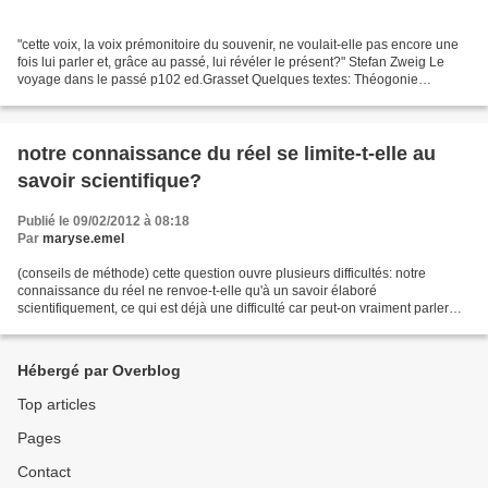
"cette voix, la voix prémonitoire du souvenir, ne voulait-elle pas encore une
fois lui parler et, grâce au passé, lui révéler le présent?" Stefan Zweig Le
voyage dans le passé p102 ed.Grasset Quelques textes: Théogonie
d'Hésiode (Prélude). Pour commencer,...
notre connaissance du réel se limite-t-elle au
savoir scientifique?
Publié le 09/02/2012 à 08:18
Par
maryse.emel
(conseils de méthode) cette question ouvre plusieurs difficultés: notre
connaissance du réel ne renvoe-t-elle qu'à un savoir élaboré
scientifiquement, ce qui est déjà une difficulté car peut-on vraiment parler
d'une unité de ce savoir, ne faut-il pas...
Hébergé par Overblog
Top articles
Pages
Contact