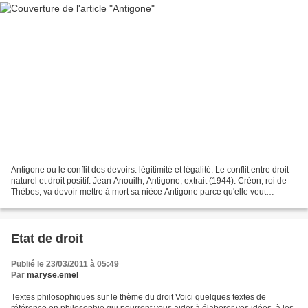
Antigone ou le conflit des devoirs: légitimité et légalité. Le conflit entre droit
naturel et droit positif. Jean Anouilh, Antigone, extrait (1944). Créon, roi de
Thèbes, va devoir mettre à mort sa nièce Antigone parce qu'elle veut
enfreindre la loi en...
Etat de droit
Publié le 23/03/2011 à 05:49
Par
maryse.emel
Textes philosophiques sur le thème du droit Voici quelques textes de
référence en philosophie qui pourront vous aider à élaborer vos idées, à les