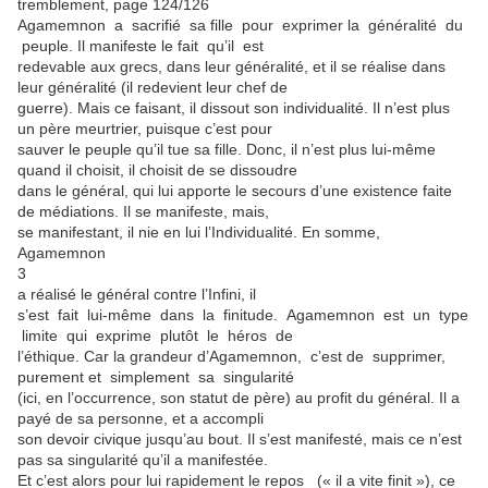
tremblement, page 124/126
Agamemnon a sacrifié sa fille pour exprimer la généralité du
peuple. Il manifeste le fait qu’il est
redevable aux grecs, dans leur généralité, et il se réalise dans
leur généralité (il redevient leur chef de
guerre). Mais ce faisant, il dissout son individualité. Il n’est plus
un père meurtrier, puisque c’est pour
sauver le peuple qu’il tue sa fille. Donc, il n’est plus lui-même
quand il choisit, il choisit de se dissoudre
dans le général, qui lui apporte le secours d’une existence faite
de médiations. Il se manifeste, mais,
se manifestant, il nie en lui l’Individualité. En somme,
Agamemnon
3
a réalisé le général contre l’Infini, il
s’est fait lui-même dans la finitude. Agamemnon est un type
limite qui exprime plutôt le héros de
l’éthique. Car la grandeur d’Agamemnon, c’est de supprimer,
purement et simplement sa singularité
(ici, en l’occurrence, son statut de père) au profit du général. Il a
payé de sa personne, et a accompli
son devoir civique jusqu’au bout. Il s’est manifesté, mais ce n’est
pas sa singularité qu’il a manifestée.
Et c’est alors pour lui rapidement le repos (« il a vite finit »), ce