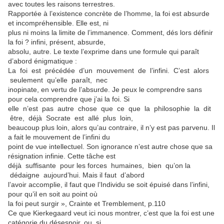
avec toutes les raisons terrestres.
Rapportée à l’existence concrète de l’homme, la foi est absurde
et incompréhensible. Elle est, ni
plus ni moins la limite de l’immanence. Comment, dés lors définir
la foi ? infini, présent, absurde,
absolu, autre. Le texte l’exprime dans une formule qui paraît
d’abord énigmatique :
La foi est précédée d’un mouvement de l’infini. C’est alors
seulement qu’elle paraît, nec
inopinate, en vertu de l’absurde. Je peux le comprendre sans
pour cela comprendre que j’ai la foi. Si
elle n’est pas autre chose que ce que la philosophie la dit
être, déjà Socrate est allé plus loin,
beaucoup plus loin, alors qu’au contraire, il n’y est pas parvenu. Il
a fait le mouvement de l’infini du
point de vue intellectuel. Son ignorance n’est autre chose que sa
résignation infinie. Cette tâche est
déjà suffisante pour les forces humaines, bien qu’on la
dédaigne aujourd’hui. Mais il faut d’abord
l’avoir accomplie, il faut que l’Individu se soit épuisé dans l’infini,
pour qu’il en soit au point où
la foi peut surgir », Crainte et Tremblement, p.110
Ce que Kierkegaard veut ici nous montrer, c’est que la foi est une
catégorie du désespoir, ou, si