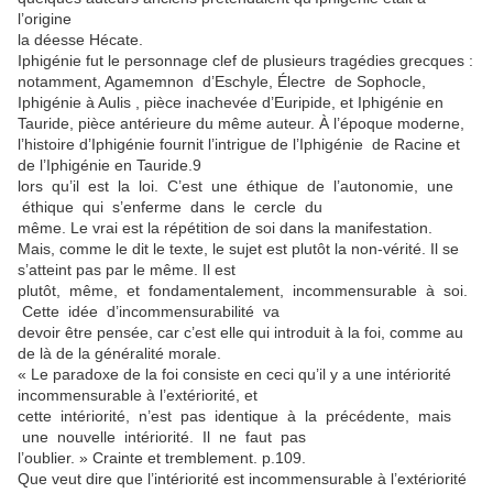
l’origine
la déesse Hécate.
Iphigénie fut le personnage clef de plusieurs tragédies grecques :
notamment, Agamemnon d’Eschyle, Électre de Sophocle,
Iphigénie à Aulis , pièce inachevée d’Euripide, et Iphigénie en
Tauride, pièce antérieure du même auteur. À l’époque moderne,
l’histoire d’Iphigénie fournit l’intrigue de l’Iphigénie de Racine et
de l’Iphigénie en Tauride.9
lors qu’il est la loi. C’est une éthique de l’autonomie, une
éthique qui s’enferme dans le cercle du
même. Le vrai est la répétition de soi dans la manifestation.
Mais, comme le dit le texte, le sujet est plutôt la non-vérité. Il se
s’atteint pas par le même. Il est
plutôt, même, et fondamentalement, incommensurable à soi.
Cette idée d’incommensurabilité va
devoir être pensée, car c’est elle qui introduit à la foi, comme au
de là de la généralité morale.
« Le paradoxe de la foi consiste en ceci qu’il y a une intériorité
incommensurable à l’extériorité, et
cette intériorité, n’est pas identique à la précédente, mais
une nouvelle intériorité. Il ne faut pas
l’oublier. » Crainte et tremblement. p.109.
Que veut dire que l’intériorité est incommensurable à l’extériorité