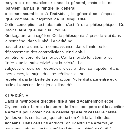
moyen de se manifester dans le général, mais elle ne
parvient jamais à rendre le général
« commensurable » à l’individu ; le général se s’impose
que comme la négation de la singularité.
Cette conception est abstraite, c’est à dire philosophique. Du
moins telle que veut la voir le
Kierkegaard antihégélien. Cette philosophie-là pose le vrai dans
la synthèse, dans l’unité. La vérité ne
peut être que dans la reconnaissance, dans l’unité ou le
dépassement des contradictions. Ainsi doit-il
en être encore de la morale. Car la morale fonctionne sur
l’idée que la subjectivité est la vérité. La
subjectivité doit se redoubler, c’est à dire se répéter dans
ses actes, le sujet doit se réaliser et se
répéter dans la liberté de son action. Nulle distance entre eux,
nulle disjonction : le sujet est libre dès
3 IPHIGÉNIE
Dans la mythologie grecque, fille aînée d’Agamemnon et de
Clytemnestre. Lors de la guerre de Troie, son père dut la sacrifier
à Artémis pour obtenir de la déesse qu’elle fît cesser le calme
(ou les vents contraires) qui retenait en Aulide la flotte des
Achéens. Dans certains endroits, on l’identifiait à Artémis, et
quelques auteurs anciens prétendaient qu’Iphigénie était à