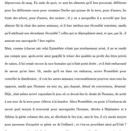
dépourvues de sang. En suite de quoi, ce sont les aliments qu'il leur procurait, différents
pour les différentes races pour certaines l'herbe qui pousse de la terre, pour d'autres, les
fruits des arbres, pour d'autres, des racines ; il y en a auxquelles il a accordé que leur
aliment fût la chair des autres animaux, et il leur attribua une fécondité restreinte, tandis
qu'il attribuait une abondante fécondité ? celles qui se dépeuplaient ainsi, et que, par là , il
assurait une sauvegarde ? leur espèce.
Mais, comme (chacun sait cela) Epiméthée n'était pas extrêmement avisé, il ne se rendit
pas compte que, après avoir ainsi gaspillé le trésor des qualités au profit des êtres privés
de raison, il lui restait encore la race humaine qui n'était point dotée ; et il était embarrassé
de savoir qu'en faire. Or, tandis qu'il est dans cet embarras, arrive Prométhée pour
contrôler la distribution ; il voit les autres animaux convenablement pourvus sous tous les
rapports, tandis que l'homme est tout nu, pas chaussé, dénué de couvertures, désarmé.
Déjà , était même arrivé cependant le jour où ce devait être le destin de l'homme, de sortir
à son tour de la terre pour s'élever à la lumière. Alors Prométhée, en proie à l'embarras de
savoir quel moyen il trouverait pour sauvegarder l'homme, dérobe à Héphaïstos et à
Athéna le génie créateur des arts, en dérobant le feu (car, sans le feu, il n'y aurait moyen
pour personne d'acquérir ce génie ou de l'utiliser) ; et c'est en procédant ainsi qu'il fait ?