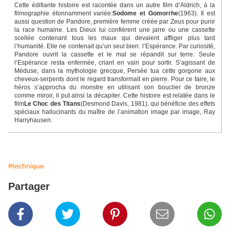
Cette édifiante histoire est racontée dans un autre film d’Aldrich, à la
filmographie étonnamment variée:
Sodome et Gomorrhe
(1963). Il est
aussi question de Pandore, première femme créée par Zeus pour punir
la race humaine. Les Dieux lui confièrent une jarre ou une cassette
scellée contenant tous les maux qui devaient affliger plus tard
l’humanité. Elle ne contenait qu’un seul bien: l’Espérance. Par curiosité,
Pandore ouvrit la cassette et le mal se répandit sur terre. Seule
l’Espérance resta enfermée, criant en vain pour sortir. S’agissant de
Méduse, dans la mythologie grecque, Persée tua cette gorgone aux
cheveux-serpents dont le regard transformait en pierre. Pour ce faire, le
héros s’approcha du monstre en utilisant son bouclier de bronze
comme miroir, il put ainsi la décapiter. Cette histoire est relatée dans le
film
Le Choc des Titans
(Desmond Davis, 1981), qui bénéficie des effets
spéciaux hallucinants du maître de l’animation image par image, Ray
Harryhausen.
#technique
Partager