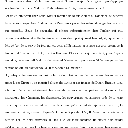
l'homme son cadeau. Voilà donc comment l'homme acquit l'intelligence qui s'applique
aux besoins de la vie. Mais l'art d'administrer les Cités, il ne le posséda pas !
Cet art en effet était chez Zeus. Mais il n'était plus possible alors à Prométhée de pénétrer
dans l'acropole qui était l'habitation de Zeus, sans parler des redoutables gardes du corps
que possédait Zeus. En revanche, il pénètre subrepticement dans l'atelier qui était
commun à Athéna et à Héphaïstos et où tous deux pratiquaient leur art, et, après avoir
dérobé l'art de se servir du feu, qui est celui d'Héphaïstos, et le reste des arts, ce qui est le
domaine d'Athéna, il en fait présent à l'homme. Et c'est de là que résultent, pour l'espèce
humaine, les commodités de la vie, mais, ultérieurement, pour Prométhée, une poursuite,
comme on dit, du chef de vol, à l'instigation d'Epiméthée !
Or, puisque l'homme a eu sa part du lot Divin, il fut, en premier lieu le seul des animaux à
croire à des Dieux ; il se mettait à élever des autels et des images de Dieux. Ensuite, il eut
vite fait d'articuler artistement les sons de la voix et les parties du discours. Les
habitations, les vêtements, les chaussures, les couvertures, les aliments tirés de la terre,
furent, après cela, ses inventions. Une fois donc qu'ils eurent été équipés de la sorte, les
hommes, au début, vivaient dispersés: il n'y avait pas de cités ; ils étaient en conséquence
détruits par les bêtes sauvages, du fait que, de toute manière, ils étaient plus faibles
qu'elles ; et, si le travail de leurs arts était un secours suffisant pour assurer leur entretien,