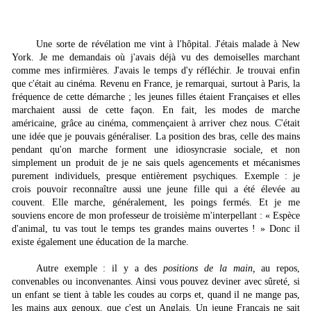
Une sorte de révélation me vint à l'hôpital. J'étais malade à New
York. Je me deman­dais où j'avais déjà vu des demoiselles marchant
comme mes infirmières. J'avais le temps d'y réfléchir. Je trouvai enfin
que c'était au cinéma. Revenu en France, je remarquai, surtout à Paris, la
fréquence de cette démarche ; les jeunes filles étaient Françaises et elles
marchaient aussi de cette façon. En fait, les modes de marche
américaine, grâce au cinéma, commen­çaient à arriver chez nous. C'était
une idée que je pouvais généraliser. La position des bras, celle des mains
pendant qu'on marche forment une idiosyncrasie sociale, et non
simplement un produit de je ne sais quels agencements et mécanismes
purement individuels, presque entièrement psychiques. Exemple : je
crois pouvoir reconnaître aussi une jeune fille qui a été élevée au
couvent. Elle marche, généralement, les poings fermés. Et je me
souviens encore de mon professeur de troisième m'interpellant : « Espèce
d'animal, tu vas tout le temps tes grandes mains ouvertes ! » Donc il
existe également une éducation de la marche.
Autre exemple : il y a des
positions de la main,
au repos,
convenables ou inconvenan­tes. Ainsi vous pouvez deviner avec sûreté, si
un enfant se tient à table les coudes au corps et, quand il ne mange pas,
les mains aux genoux, que c'est un Anglais. Un jeune Français ne sait