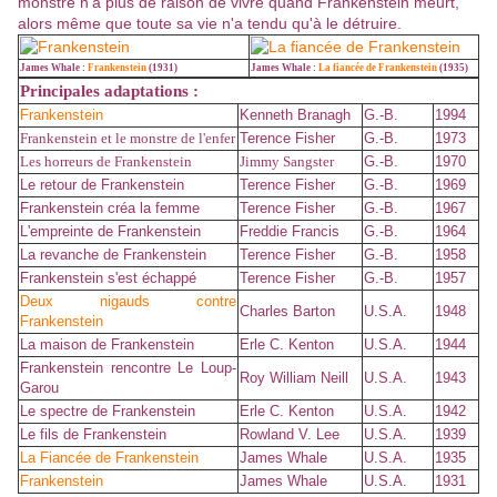
monstre n'a plus de raison de vivre quand Frankenstein meurt,
alors même que toute sa vie n'a tendu qu'à le détruire.
James Whale :
Frankenstein
(1931)
James Whale :
La fiancée de Frankenstein
(1935)
Principales adaptations :
Frankenstein
Kenneth Branagh
G.-B.
1994
Frankenstein et le monstre de l'enfer
Terence Fisher
G.-B.
1973
Les horreurs de Frankenstein
Jimmy Sangster
G.-B.
1970
Le retour de Frankenstein
Terence Fisher
G.-B.
1969
Frankenstein créa la femme
Terence Fisher
G.-B.
1967
L'empreinte de Frankenstein
Freddie Francis
G.-B.
1964
La revanche de Frankenstein
Terence Fisher
G.-B.
1958
Frankenstein s'est échappé
Terence Fisher
G.-B.
1957
Deux nigauds contre
Charles Barton
U.S.A.
1948
Frankenstein
La maison de Frankenstein
Erle C. Kenton
U.S.A.
1944
Frankenstein rencontre Le Loup-
Roy William Neill
U.S.A.
1943
Garou
Le spectre de Frankenstein
Erle C. Kenton
U.S.A.
1942
Le fils de Frankenstein
Rowland V. Lee
U.S.A.
1939
La Fiancée de Frankenstein
James Whale
U.S.A.
1935
Frankenstein
James Whale
U.S.A.
1931