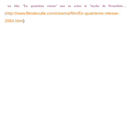
un film "En quatrième vitesse" met en scène le "mythe de Prométhée....
http://www.filmdeculte.com/cinema/film/En-quatrieme-vitesse-
(
2064.html
)