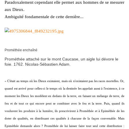
Paradoxalement cependant elle permet aux hommes de se mesurer
aux Dieux.
Ambiguïté fondamentale de cette dernière...
Prométhée enchaîné
Prométhée attaché sur le mont Caucase, un aigle lui dévore le
foie. 1762. Nicolas-Sébastien Adam.
« C'était au temps où les Dieux existaient, mais où n'existaient pas les races mortelles. Or,
quand est arrivé pour celles-ci le temps où la destinée les appelait aussi à l'existence, à ce
moment les Dieux les modèlent en dedans de la terre, en faisant un mélange de terre, de
feu et de tout ce qui encore peut se combiner avec le feu et la terre. Puis, quand ils
voulurent les produire à la lumière, ils prescrivirent à Prométhée et à Epiméthée de les
doter de qualités, en distribuant ces qualités à chacune de la façon convenable. Mais
Epiméthée demande alors ? Prométhée de lui laisser faire tout seul cette distribution :