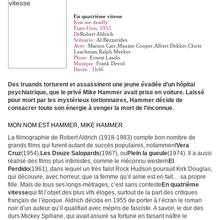
En quatrième vitesse
Kiss me deadly
États-Unis, 1955
De
Robert Aldrich
Scénario :
Al Bezzerides
Avec :
Marion Carr
,
Maxine Cooper
,
Albert Dekker
,
Cloris
Leachman
,
Ralph Meeker
Photo :
Ernest Laszlo
Musique :
Frank Devol
Durée : 1h46
Des truands torturent et assassinent une jeune évadée d’un hôpital
psychiatrique, que le privé Mike Hammer avait prise en voiture. Laissé
pour mort par les mystérieux tortionnaires, Hammer décide de
consacrer toute son énergie à venger la mort de l’inconnue.
MON NOM EST HAMMER, MIKE HAMMER
La filmographie de Robert Aldrich (1918-1983) compte bon nombre de
grands films qui furent autant de succès populaires, notamment
Vera
Cruz
(1954),
Les Douze Salopards
(1967), ou
Plein la gueule
(1974). Il a aussi
réalisé des films plus intimistes, comme le méconnu western
El
Perdido
(1961), dans lequel un très falot Rock Hudson poursuit Kirk Douglas,
qui découvre, avec horreur, que la femme qu’il aime est en fait… sa propre
fille. Mais de tous ses longs-métrages, c’est sans conteste
En quatrième
vitesse
qui fit l’objet des plus vifs éloges, surtout de la part des critiques
français de l’époque. Aldrich décida en 1955 de porter à l’écran le roman
noir d’un auteur qu’il qualifiait avec mépris de fasciste. A savoir, le dur des
durs Mickey Spillane, qui avait assuré sa fortune en faisant naître le