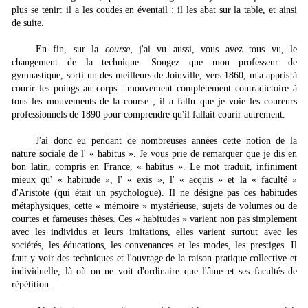
plus se tenir: il a les coudes en éventail : il les abat sur la table, et ainsi
de suite.
En fin, sur la
course,
j'ai vu aussi, vous avez tous vu, le
changement de la technique. Songez que mon professeur de
gymnastique, sorti un des meilleurs de Joinville, vers 1860, m'a appris à
courir les poings au corps : mouvement complètement contradictoire à
tous les mouvements de la course ; il a fallu que je voie les coureurs
professionnels de 1890 pour comprendre qu'il fallait courir autrement.
J'ai donc eu pendant de nombreuses années cette notion de la
nature sociale de l' « habi­tus ». Je vous prie de remarquer que je dis en
bon latin, compris en France, « habitus ». Le mot traduit, infiniment
mieux qu' « habitude », l' « exis », l' « acquis » et la « faculté »
d'Aristote (qui était un psychologue). Il ne désigne pas ces habitudes
métaphysiques, cette « mémoire » mystérieuse, sujets de volumes ou de
courtes et fameuses thèses. Ces « habi­tudes » varient non pas simplement
avec les individus et leurs imitations, elles varient surtout avec les
sociétés, les éducations, les convenances et les modes, les prestiges. Il
faut y voir des techniques et l'ouvrage de la raison pratique collective et
individuelle, là où on ne voit d'ordinaire que l'âme et ses facultés de
répétition.