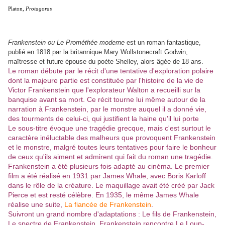
Platon,
Protagoras
Frankenstein ou Le Prométhée moderne
est un roman fantastique,
publié en 1818 par la britannique Mary Wollstonecraft Godwin,
maîtresse et future épouse du poète Shelley, alors âgée de 18 ans.
Le roman débute par le récit d'une tentative d'exploration polaire
dont la majeure partie est constituée par l'histoire de la vie de
Victor Frankenstein que l'explorateur Walton a recueilli sur la
banquise avant sa mort. Ce récit tourne lui même autour de la
narration à Frankenstein, par le monstre auquel il a donné vie,
des tourments de celui-ci, qui justifient la haine qu'il lui porte
Le sous-titre évoque une tragédie grecque, mais c'est surtout le
caractère inéluctable des malheurs que provoquent Frankenstein
et le monstre, malgré toutes leurs tentatives pour faire le bonheur
de ceux qu'ils aiment et admirent qui fait du roman une tragédie.
Frankenstein a été plusieurs fois adapté au cinéma. Le premier
film a été réalisé en 1931 par James Whale, avec Boris Karloff
dans le rôle de la créature. Le maquillage avait été créé par Jack
Pierce et est resté célèbre. En 1935, le même James Whale
réalise une suite,
La fiancée de Frankenstein
.
Suivront un grand nombre d'adaptations : Le fils de Frankenstein,
Le spectre de Frankenstein, Frankenstein rencontre Le Loup-