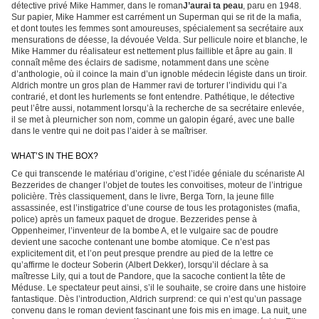
détective privé Mike Hammer, dans le roman
J’aurai ta peau
, paru en 1948.
Sur papier, Mike Hammer est carrément un Superman qui se rit de la mafia,
et dont toutes les femmes sont amoureuses, spécialement sa secrétaire aux
mensurations de déesse, la dévouée Velda. Sur pellicule noire et blanche, le
Mike Hammer du réalisateur est nettement plus faillible et âpre au gain. Il
connaît même des éclairs de sadisme, notamment dans une scène
d’anthologie, où il coince la main d’un ignoble médecin légiste dans un tiroir.
Aldrich montre un gros plan de Hammer ravi de torturer l’individu qui l’a
contrarié, et dont les hurlements se font entendre. Pathétique, le détective
peut l’être aussi, notamment lorsqu’à la recherche de sa secrétaire enlevée,
il se met à pleurnicher son nom, comme un galopin égaré, avec une balle
dans le ventre qui ne doit pas l’aider à se maîtriser.
WHAT’S IN THE BOX?
Ce qui transcende le matériau d’origine, c’est l’idée géniale du scénariste Al
Bezzerides de changer l’objet de toutes les convoitises, moteur de l’intrigue
policière. Très classiquement, dans le livre, Berga Torn, la jeune fille
assassinée, est l’instigatrice d’une course de tous les protagonistes (mafia,
police) après un fameux paquet de drogue. Bezzerides pense à
Oppenheimer, l’inventeur de la bombe A, et le vulgaire sac de poudre
devient une sacoche contenant une bombe atomique. Ce n’est pas
explicitement dit, et l’on peut presque prendre au pied de la lettre ce
qu’affirme le docteur Soberin (Albert Dekker), lorsqu’il déclare à sa
maîtresse Lily, qui a tout de Pandore, que la sacoche contient la tête de
Méduse. Le spectateur peut ainsi, s’il le souhaite, se croire dans une histoire
fantastique. Dès l’introduction, Aldrich surprend: ce qui n’est qu’un passage
convenu dans le roman devient fascinant une fois mis en image. La nuit, une