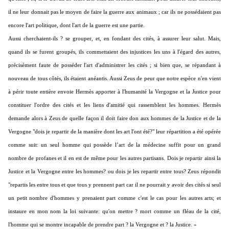
il ne leur donnait pas le moyen de faire la guerre aux animaux ; car ils ne possédaient pas
encore l'art politique, dont l'art de la guerre est une partie.
Aussi cherchaient-ils ? se grouper, et, en fondant des cités, à assurer leur salut. Mais,
quand ils se furent groupés, ils commettaient des injustices les uns à l'égard des autres,
précisément faute de posséder l'art d'administrer les cités ; si bien que, se répandant à
nouveau de tous côtés, ils étaient anéantis. Aussi Zeus de peur que notre espèce n'en vient
à périr toute entière envoie Hermès apporter à l'humanité la Vergogne et la Justice pour
constituer l'ordre des cités et les liens d'amitié qui rassemblent les hommes. Hermès
demande alors à Zeus de quelle façon il doit faire don aux hommes de la Justice et de la
Vergogne "dois je repartir de la manière dont les art l'ont été?" leur répartition a été opérée
comme suit: un seul homme qui possède l’art de la médecine suffit pour un grand
nombre de profanes et il en est de même pour les autres partisans. Dois je repartir ainsi la
Justice et la Vergogne entre les hommes? ou dois je les repartir entre tous? Zeus répondit
"repartis les entre tous et que tous y prennent part car il ne pourrait y avoir des cités si seul
un petit nombre d'hommes y prenaient part comme c'est le cas pour les autres arts; et
instaure en mon nom la loi suivante: qu'on mettre ? mort comme un fléau de la cité,
l'homme qui se montre incapable de prendre part ? la Vergogne et ? la Justice. »