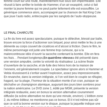
femme court sur une route, manifestement nue sous son imperméable. Elle
réussit à faire arrêter le bolide de Hammer, d’un air exaspéré, celui-ci fait
monter la jeune femme qui ne peut parler tellement elle est essoufflée. Le
générique commence alors, accompagné par la chanson de Nat King Cole
que joue l’auto radio, entrecoupée par les sanglots de l’auto-stoppeuse.
LE FINAL CHARCUTE
La fin du livre est assez spectaculaire, puisque le détective, blessé par balle,
trouve encore la force d’actionner son briquet, pour ainsi mettre le feu à une
démente au corps couvert de cicatrices et d’alcool à friction. Dans le film, le
même personnage est juste une femme trop curieuse, qui a la
malencontreuse idée d’ouvrir la sacoche contenant la bombe. Elle en fera
les frais… Pendant longtemps,
En quatrième vitesse
a été présenté dans
une version amputée, contre la volonté du réalisateur. La scène finale
d’ouverture de la sacoche, et de fuite des héros hors de la maison de
l’ennemi, est généralement coupée. Le spectateur ignore alors si Hammer et
Velda réussissent à s’enfuir avant l’explosion, assez peu impressionnante.
En revanche, dans la version intégrale, si l’on voit bien le couple se réfugier,
hagard, sur la plage, l’horreur de la situation monte d’un cran, puisque se
déchaîne un champignon atomique, augurant des jours bien sombres pour
la nation américaine. Le DVD zone 1, édité par MGM, présente la version
intégrale restaurée, avec en bonus la version alternative couramment
diffusée (la scène alternative ne dure qu’une minute, environ). L’édition zone
2, du même éditeur, ne mentionne pas ce bonus. Et il n’est même pas sûr
que ce soit la bonne version sur le disque, puisque la jaquette indique une