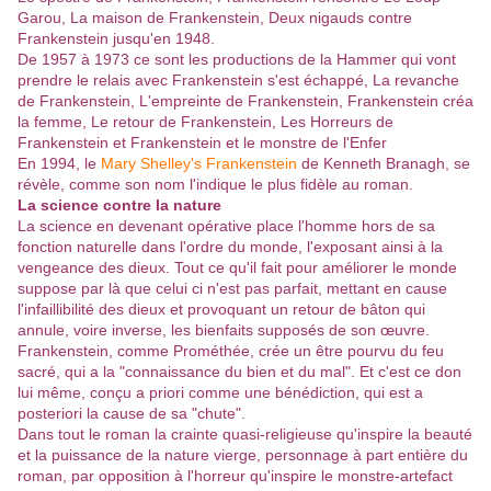
Garou, La maison de Frankenstein, Deux nigauds contre
Frankenstein jusqu'en 1948.
De 1957 à 1973 ce sont les productions de la Hammer qui vont
prendre le relais avec Frankenstein s'est échappé, La revanche
de Frankenstein, L'empreinte de Frankenstein, Frankenstein créa
la femme, Le retour de Frankenstein, Les Horreurs de
Frankenstein et Frankenstein et le monstre de l'Enfer
En 1994, le
Mary Shelley's Frankenstein
de Kenneth Branagh, se
révèle, comme son nom l'indique le plus fidèle au roman.
La science contre la nature
La science en devenant opérative place l'homme hors de sa
fonction naturelle dans l'ordre du monde, l'exposant ainsi à la
vengeance des dieux. Tout ce qu'il fait pour améliorer le monde
suppose par là que celui ci n'est pas parfait, mettant en cause
l'infaillibilité des dieux et provoquant un retour de bâton qui
annule, voire inverse, les bienfaits supposés de son œuvre.
Frankenstein, comme Prométhée, crée un être pourvu du feu
sacré, qui a la "connaissance du bien et du mal". Et c'est ce don
lui même, conçu a priori comme une bénédiction, qui est a
posteriori la cause de sa "chute".
Dans tout le roman la crainte quasi-religieuse qu'inspire la beauté
et la puissance de la nature vierge, personnage à part entière du
roman, par opposition à l'horreur qu'inspire le monstre-artefact