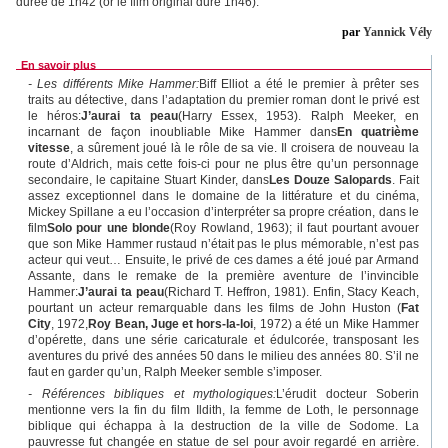
durée de 1h42 (or le film original dure 1h46).
par
Yannick Vély
En savoir plus
- Les différents Mike Hammer:
Biff Elliot a été le premier à prêter ses
traits au détective, dans l’adaptation du premier roman dont le privé est
le héros:
J’aurai ta peau
(Harry Essex, 1953). Ralph Meeker, en
incarnant de façon inoubliable Mike Hammer dans
En quatrième
vitesse
, a sûrement joué là le rôle de sa vie. Il croisera de nouveau la
route d’Aldrich, mais cette fois-ci pour ne plus être qu’un personnage
secondaire, le capitaine Stuart Kinder, dans
Les Douze Salopards
. Fait
assez exceptionnel dans le domaine de la littérature et du cinéma,
Mickey Spillane a eu l’occasion d’interpréter sa propre création, dans le
film
Solo pour une blonde
(Roy Rowland, 1963); il faut pourtant avouer
que son Mike Hammer rustaud n’était pas le plus mémorable, n’est pas
acteur qui veut… Ensuite, le privé de ces dames a été joué par Armand
Assante, dans le remake de la première aventure de l’invincible
Hammer:
J’aurai ta peau
(Richard T. Heffron, 1981). Enfin, Stacy Keach,
pourtant un acteur remarquable dans les films de John Huston (
Fat
City
, 1972,
Roy Bean, Juge et hors-la-loi
, 1972) a été un Mike Hammer
d’opérette, dans une série caricaturale et édulcorée, transposant les
aventures du privé des années 50 dans le milieu des années 80. S’il ne
faut en garder qu’un, Ralph Meeker semble s’imposer.
- Références bibliques et mythologiques:
L’érudit docteur Soberin
mentionne vers la fin du film Ildith, la femme de Loth, le personnage
biblique qui échappa à la destruction de la ville de Sodome. La
pauvresse fut changée en statue de sel pour avoir regardé en arrière.