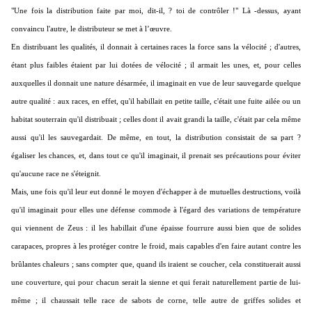
"Une fois la distribution faite par moi, dit-il, ? toi de contrôler !" Là -dessus, ayant
convaincu l'autre, le distributeur se met à l’œuvre.
En distribuant les qualités, il donnait à certaines races la force sans la vélocité ; d'autres,
étant plus faibles étaient par lui dotées de vélocité ; il armait les unes, et, pour celles
auxquelles il donnait une nature désarmée, il imaginait en vue de leur sauvegarde quelque
autre qualité : aux races, en effet, qu'il habillait en petite taille, c'était une fuite ailée ou un
habitat souterrain qu'il distribuait ; celles dont il avait grandi la taille, c'était par cela même
aussi qu'il les sauvegardait. De même, en tout, la distribution consistait de sa part ?
égaliser les chances, et, dans tout ce qu'il imaginait, il prenait ses précautions pour éviter
qu'aucune race ne s'éteignit.
Mais, une fois qu'il leur eut donné le moyen d'échapper à de mutuelles destructions, voilà
qu'il imaginait pour elles une défense commode à l'égard des variations de température
qui viennent de Zeus : il les habillait d'une épaisse fourrure aussi bien que de solides
carapaces, propres à les protéger contre le froid, mais capables d'en faire autant contre les
brûlantes chaleurs ; sans compter que, quand ils iraient se coucher, cela constituerait aussi
une couverture, qui pour chacun serait la sienne et qui ferait naturellement partie de lui-
même ; il chaussait telle race de sabots de corne, telle autre de griffes solides et