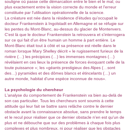
souligne où passe cette démarcation entre le bien et le mal, ou
plus exactement entre la vision correcte du monde et l'erreur
constituée par l'utilisation opérationnelle de la science.
La créature est née dans la résidence d'études qu'occupait le
docteur Frankenstein à Ingolstadt en Allemagne et se réfugie sur
les pentes du Mont-Blanc, au-dessus du glacier de Montenvers.
C'est là que le docteur Frankenstein la retrouvera et s'interrogera
sur ce qui fait d'un être humain un homme à part entière. Le
Mont-Blanc était tout à côté et sa présence est réelle dans le
roman lorsque Mary Shelley décrit « le rugissement furieux de la
rivière (…) les précipices (…) les immenses montagnes (…)
révélaient en ces lieux la présence de forces évoquant celle de la
toute puissance »; les «géants prestigieux des Alpes (…sont
des…) pyramides et des dômes blancs et étincelants (…) un
autre monde, habitat d'une espèce inconnue de nous».
La psychologie du chercheur
L'analyse du comportement de Frankenstein va bien au-delà de
son cas particulier. Tous les chercheurs sont soumis à cette
attitude qui leur fait se battre sans relâche contre le dernier
obstacle avant la connaissance absolue, sans prendre le temps
et le recul pour réaliser que ce dernier obstacle n'en est qu'un de
plus et ne débouche que sur des problèmes à chaque fois plus
complexes et plus nombreux, ni pour réaliser que les obstacles