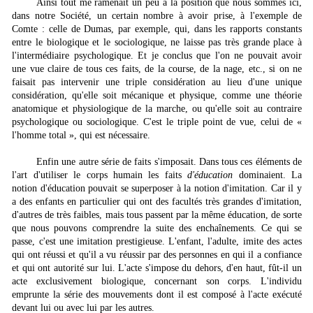
Ainsi tout me ramenait un peu à la position que nous sommes ici,
dans notre Société, un certain nombre à avoir prise, à l'exemple de
Comte : celle de Dumas, par exemple, qui, dans les rapports constants
entre le biologique et le sociologique, ne laisse pas très grande place à
l'intermédiaire psychologique. Et je conclus que l'on ne pouvait avoir
une vue claire de tous ces faits, de la course, de la nage, etc., si on ne
faisait pas intervenir une triple considération au lieu d'une unique
considération, qu'elle soit mécanique et physique, comme une théorie
anatomique et physiologique de la marche, ou qu'elle soit au contraire
psychologique ou sociologique. C'est le triple point de vue, celui de «
l'homme total », qui est nécessaire.
Enfin une autre série de faits s'imposait. Dans tous ces éléments de
l'art d'utiliser le corps humain les faits
d'éducation
dominaient. La
notion d'éducation pouvait se superposer à la notion d'imitation. Car il y
a des enfants en particulier qui ont des facultés très grandes d'imitation,
d'autres de très faibles, mais tous passent par la même éducation, de sorte
que nous pouvons comprendre la suite des enchaînements. Ce qui se
passe, c'est une imitation prestigieuse. L'enfant, l'adulte, imite des actes
qui ont réussi et qu'il a vu réussir par des personnes en qui il a confiance
et qui ont autorité sur lui. L'acte s'impose du dehors, d'en haut, fût-il un
acte exclusivement biologique, concernant son corps. L'individu
emprunte la série des mouvements dont il est composé à l'acte exécuté
devant lui ou avec lui par les autres.