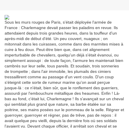
Sous les murs rouges de Paris, s'était déployée l'armée de
France : Charlemagne devait passer les paladins en revue. Ils
attendaient depuis trois grandes heures, dans la touffeur d'un
après-midi de début d'été. Un peu couvert, nuageux ; on
mitonnait dans les cuirasses, comme dans des marmites mises à
cuire à feu doux. Peut-être bien que, dans cet alignement
imperturbable de chevaliers, quelqu'un déjà s'était évanoui, ou
simplement assoupi : de toute façon, l'armure les maintenait bien
cambrés sur leur selle, tous pareils. Et soudain, trois sonneries
de trompette ; dans l'air immobile, les plumails des cimiers
tressaillirent comme au passage d'un vent coulis. D'un coup
s'éteignit cette sorte de rumeur marine qu'on avait perçue
jusque-là : ce n'était, bien sûr, que le ronflement des guerriers,
assourdi par l'embouchure métallique des heaumes. Enfin ! Là-
bas au fond, c'était lui, Charlemagne ! Ils s'avançait sur un cheval
qui semblait plus grand que nature, sa barbe étalée sur sa
poitrine, ses mains posées sur le pommeau de la selle. Régner et
guerroyer, guerroyer et régner, pas de trêve, pas de repos : il
avait quelque peu vieilli, depuis la dernière fois où ses soldats
l'avaient vu. Devant chaque officier, il arrêtait son cheval et se