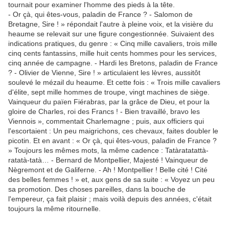
tournait pour examiner l'homme des pieds à la tête.
- Or çà, qui êtes-vous, paladin de France ? - Salomon de
Bretagne, Sire ! » répondait l'autre à pleine voix, et la visière du
heaume se relevait sur une figure congestionnée. Suivaient des
indications pratiques, du genre : « Cinq mille cavaliers, trois mille
cinq cents fantassins, mille huit cents hommes pour les services,
cinq année de campagne. - Hardi les Bretons, paladin de France
? - Olivier de Vienne, Sire ! » articulaient les lèvres, aussitôt
soulevé le mézail du heaume. Et cette fois : « Trois mille cavaliers
d'élite, sept mille hommes de troupe, vingt machines de siège.
Vainqueur du païen Fiérabras, par la grâce de Dieu, et pour la
gloire de Charles, roi des Francs ! - Bien travaillé, bravo les
Viennois », commentait Charlemagne ; puis, aux officiers qui
l'escortaient : Un peu maigrichons, ces chevaux, faites doubler le
picotin. Et en avant : « Or çà, qui êtes-vous, paladin de France ?
» Toujours les mêmes mots, la même cadence : Tatàratatattà-
ratatà-tatà… - Bernard de Montpellier, Majesté ! Vainqueur de
Nègremont et de Galiferne. - Ah ! Montpellier ! Belle cité ! Cité
des belles femmes ! » et, aux gens de sa suite : « Voyez un peu
sa promotion. Des choses pareilles, dans la bouche de
l'empereur, ça fait plaisir ; mais voilà depuis des années, c'était
toujours la même ritournelle.