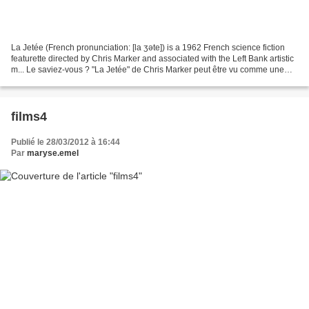
La Jetée (French pronunciation: ​[la ʒəte]) is a 1962 French science fiction
featurette directed by Chris Marker and associated with the Left Bank artistic
m... Le saviez-vous ? "La Jetée" de Chris Marker peut être vu comme une
variation autour du "Vertigo"...
films4
Publié le 28/03/2012 à 16:44
Par
maryse.emel