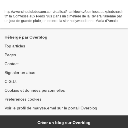
http://www.cineclubdecaen.com/realisat/mankiewicz/comtesseauxpiedsnus.h
tm la Comtesse aux Pieds Nus Dans un cimetière de la Riviera italienne par
un jour de grande pluie, on enterre la star hollywoodienne Maria d'Amato
née Maria Vargas Dans un premier...
Hébergé par Overblog
Top articles
Pages
Contact
Signaler un abus
C.G.U.
Cookies et données personnelles
Préférences cookies
Voir le profil de maryse.emel sur le portail Overblog
Créer un blog sur Overblog