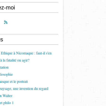
ez-moi
s
, Ethique à Nicomaque : faut-il s'en
à la fatalité ou agir?
itation
ilosophie
asque et le portrait
paysage, une invention du regard
n Walter
t philo 1