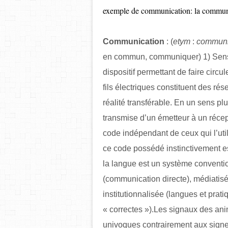
exemple de communication: la commun
Commu
nication
: (
etym
:
communi
en commun, communiquer) 1) Sens o
dispositif permettant de faire circu
fils électriques constituent des ré
réalité transférable. En un sens plu
transmise d’un émetteur à un récep
code indépendant de ceux qui l’util
ce code possédé instinctivement e
la langue est un système conventio
(communication directe), médiatisé
institutionnalisée (langues et pr
« correctes »).Les signaux des anim
univoques contrairement aux signes