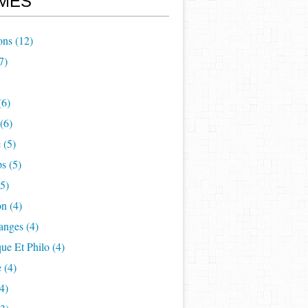
MES
ons
(12)
7)
(6)
(6)
e
(5)
ps
(5)
5)
on
(4)
anges
(4)
ue Et Philo
(4)
e
(4)
4)