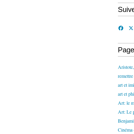
Suiv
Page
Aristote
remettre 
art et im
art et ph
Art: le m
Art: Le 
Benjami
Cinéma e