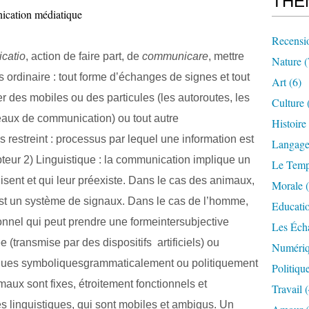
THE
ication médiatique
Recensi
catio
, action de faire part, de
communicare
, mettre
Nature
(
rdinaire : tout forme d’échanges de signes et tout
Art
(6)
ler des mobiles ou des particules (les autoroutes, les
Culture
seaux de communication) ou tout autre
Histoire
s restreint : processus par lequel une information est
Langag
teur 2) Linguistique : la communication implique un
Le Tem
isent et qui leur préexiste. Dans le cas des animaux,
Morale
(
st un système de signaux. Dans le cas de l’homme,
Educati
nnel qui peut prendre une formeintersubjective
Les Éch
e (transmise par des dispositifs
artificiels) ou
Numériq
atiques symboliquesgrammaticalement ou politiquement
Politiqu
aux sont fixes, étroitement fonctionnels et
Travail
(
 linguistiques, qui sont mobiles et ambigus. Un