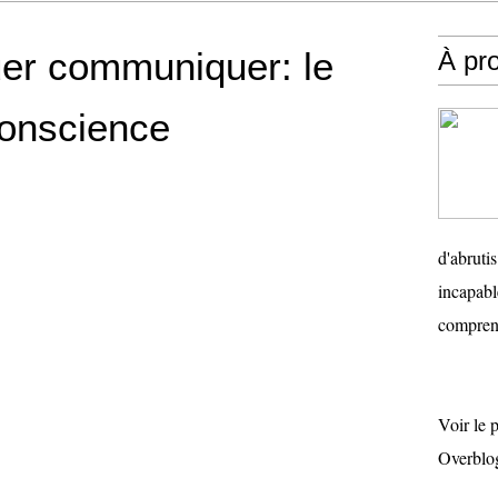
uer communiquer: le
À pr
 conscience
d'abruti
incapabl
comprend
Voir le 
Overblo