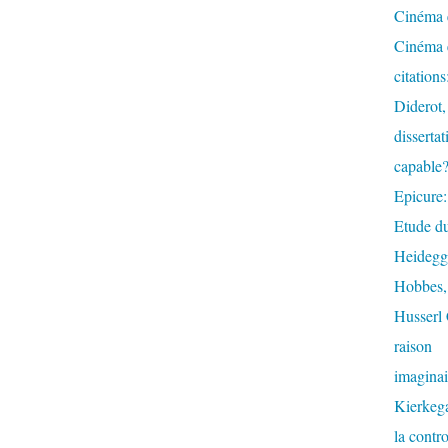
Cinéma e
Cinéma e
citation
Diderot,
dissertat
capable
Epicure:
Etude du
Heidegge
Hobbes, 
Husserl 
raison
imaginai
Kierkega
la contr