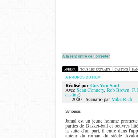
A la rencontre de Forrester
APERÇU
TOUS LES EXTRAITS
CASTING
BAN
A PROPOS DU FILM
Réalisé par
Gus Van Sant
Avec
Sean Connery
,
Rob Brown
,
F.
casting
)
2000 - Scénario par
Mike Rich
Synopsis
Jamal est un jeune homme prometteu
parties de Basket-ball et oeuvres litt
la suite d'un pari, il entre dans l'a
auteur du roman du siècle Avalo