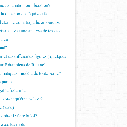
ne : aliénation ou libération?
 la question de l'équivocité
 d'éternité ou la tragédie amoureuse
tisme avec une analyse de textes de
uieu
mal"
r et ses différentes figures ( quelques
ur Britannicus de Racine)
ématiques: modèle de toute vérité?
 partie
galité,fraternité
qu'est-ce qu'être esclave?
é (texte)
 doit-elle faire la loi?
r avec les mots