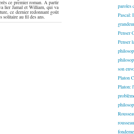
 après ce premier roman. A partir
paroles d
 va lier Jamal et William, qui va
iture, ce dernier redonnant goût
Pascal: 
s solitaire au fil des ans.
grandeur
Penser C
Penser l
philosop
philosop
son envo
Platon C
Platon: 
problème
philoso
Rousseau
rousseau:
fondemen