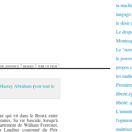
la machi
langage:
le désir
Le despo
Montesq
Le "nor
le pouvoi
propos s
DE-ANNONCE
IMAGES
VOIR CE FILM
les math
Première
 Murray Abraham
(
voir tout le
liberté,é
liberté: 
L'intimit
r qui vit dans le Bronx entre
éraires. Sa vie bascule, lorsqu'à
l'opinion
ppartement de William Forrester,
maîtrise
n Landing couronné du Prix