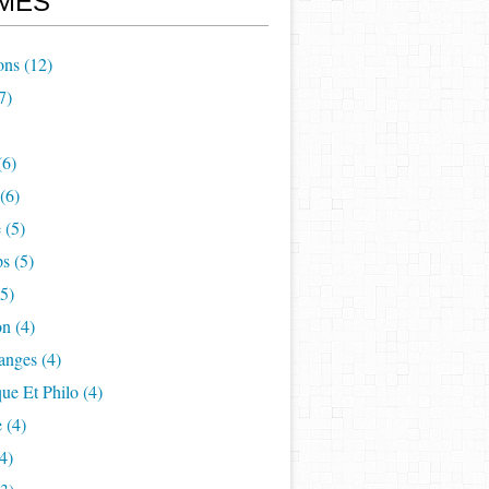
MES
ons
(12)
7)
(6)
(6)
e
(5)
ps
(5)
5)
on
(4)
anges
(4)
ue Et Philo
(4)
e
(4)
4)