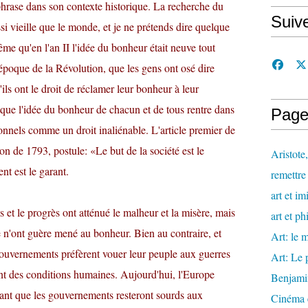
phrase dans son contexte historique. La recherche du
Suiv
 vieille que le monde, et je ne prétends dire quelque
e qu'en l'an II l'idée du bonheur était neuve tout
époque de la Révolution, que les gens ont osé dire
ls ont le droit de réclamer leur bonheur à leur
 que l'idée du bonheur de chacun et de tous rentre dans
Page
tionnels comme un droit inaliénable. L'article premier de
on de 1793, postule: «Le but de la société est le
Aristote
t est le garant.
remettre 
art et im
 et le progrès ont atténué le malheur et la misère, mais
art et ph
e n'ont guère mené au bonheur. Bien au contraire, et
Art: le m
gouvernements préfèrent vouer leur peuple aux guerres
Art: Le 
ent des conditions humaines. Aujourd'hui, l'Europe
Benjami
 tant que les gouvernements resteront sourds aux
Cinéma e