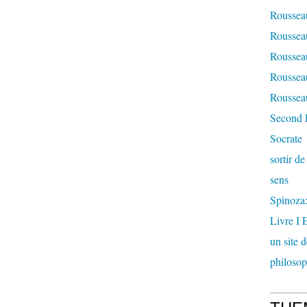
Rousseau
Rousseau
Rousseau
Rousseau
Rousseau
Second 
Socrate
sortir d
sens
Spinoza: 
Livre I 
un site 
philosop