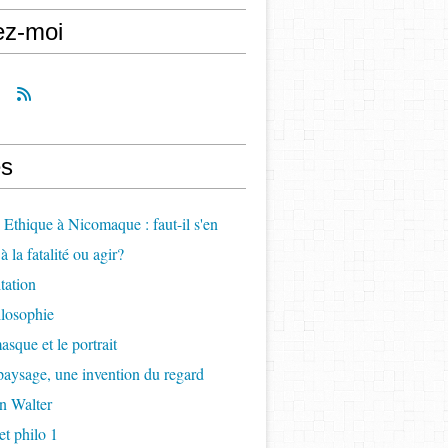
ez-moi
s
, Ethique à Nicomaque : faut-il s'en
à la fatalité ou agir?
itation
ilosophie
asque et le portrait
paysage, une invention du regard
n Walter
t philo 1