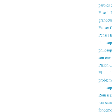
paroles d
Pascal: 
grandeur
Penser C
Penser l
philosop
philosop
son envo
Platon C
Platon: 
problème
philoso
Rousseau
rousseau:
fondemen