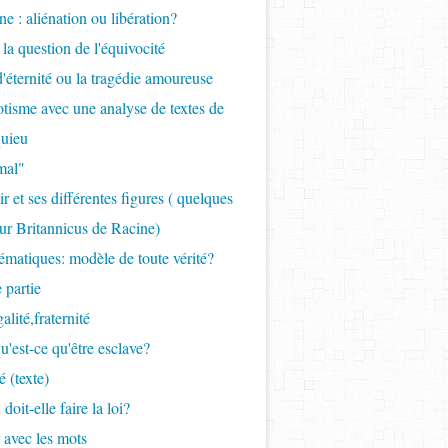
ne : aliénation ou libération?
 la question de l'équivocité
 d'éternité ou la tragédie amoureuse
tisme avec une analyse de textes de
uieu
mal"
r et ses différentes figures ( quelques
ur Britannicus de Racine)
ématiques: modèle de toute vérité?
 partie
galité,fraternité
qu'est-ce qu'être esclave?
é (texte)
 doit-elle faire la loi?
r avec les mots