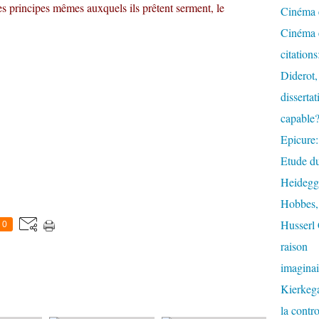
es principes mêmes auxquels ils prêtent serment, le
Cinéma e
Cinéma e
citation
Diderot,
dissertat
capable
Epicure:
Etude du
Heidegge
Hobbes, 
Husserl 
0
raison
imaginai
Kierkega
la contr