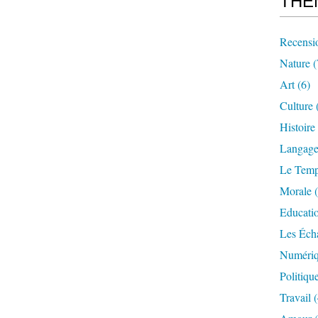
THE
Recensi
Nature
(
Art
(6)
Culture
Histoire
Langag
Le Tem
Morale
(
Educati
Les Éch
Numériq
Politiqu
Travail
(