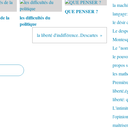
la machi
QUE PENSER ?
langage:
 de la
les difficultés du
le désir
politique
Le despo
la liberté d'indifférence..Descartes
Montesq
Le "nor
le pouvoi
propos s
les math
Première
liberté,é
liberté: 
L'intimit
l'opinion
maîtrise