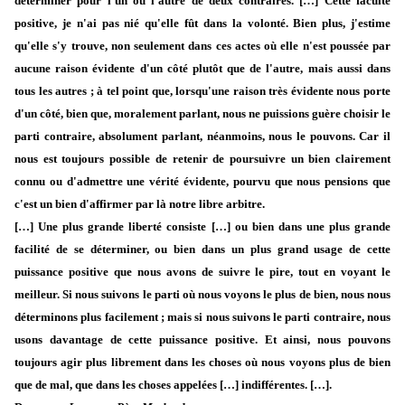
déterminer pour l'un ou l'autre de deux contraires. […] Cette faculté
positive, je n'ai pas nié qu'elle fût dans la volonté. Bien plus, j'estime
qu'elle s'y trouve, non seulement dans ces actes où elle n'est poussée par
aucune raison évidente d'un côté plutôt que de l'autre, mais aussi dans
tous les autres ; à tel point que, lorsqu'une raison très évidente nous porte
d'un côté, bien que, moralement parlant, nous ne puissions guère choisir le
parti contraire, absolument parlant, néanmoins, nous le pouvons. Car il
nous est toujours possible de retenir de poursuivre un bien clairement
connu ou d'admettre une vérité évidente, pourvu que nous pensions que
c'est un bien d'affirmer par là notre libre arbitre.
[…] Une plus grande liberté consiste […] ou bien dans une plus grande
facilité de se déterminer, ou bien dans un plus grand usage de cette
puissance positive que nous avons de suivre le pire, tout en voyant le
meilleur. Si nous suivons le parti où nous voyons le plus de bien, nous nous
déterminons plus facilement ; mais si nous suivons le parti contraire, nous
usons davantage de cette puissance positive. Et ainsi, nous pouvons
toujours agir plus librement dans les choses où nous voyons plus de bien
que de mal, que dans les choses appelées […] indifférentes. […].