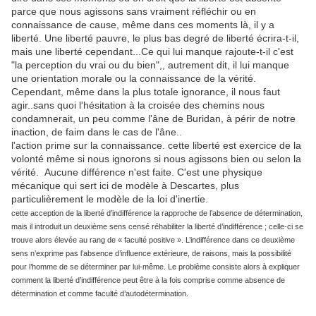
parce que nous agissons sans vraiment réfléchir ou en
connaissance de cause, même dans ces moments là, il y a
liberté. Une liberté pauvre, le plus bas degré de liberté écrira-t-il,
mais une liberté cependant...Ce qui lui manque rajoute-t-il c'est
"la perception du vrai ou du bien",, autrement dit, il lui manque
une orientation morale ou la connaissance de la vérité.
Cependant, même dans la plus totale ignorance, il nous faut
agir..sans quoi l'hésitation à la croisée des chemins nous
condamnerait, un peu comme l'âne de Buridan, à périr de notre
inaction, de faim dans le cas de l'âne..
l'action prime sur la connaissance. cette liberté est exercice de la
volonté même si nous ignorons si nous agissons bien ou selon la
vérité. Aucune différence n'est faite. C'est une physique
mécanique qui sert ici de modèle à Descartes, plus
particulièrement le modèle de la loi d'inertie.
cette acception de la liberté d’indifférence la rapproche de l’absence de détermination,
mais il introduit un deuxième sens censé réhabiliter la liberté d’indifférence ; celle-ci se
trouve alors élevée au rang de « faculté positive ». L’indifférence dans ce deuxième
sens n’exprime pas l’absence d’influence extérieure, de raisons, mais la possibilité
pour l’homme de se déterminer par lui-même. Le problème consiste alors à expliquer
comment la liberté d’indifférence peut être à la fois comprise comme absence de
détermination et comme faculté d’autodétermination.