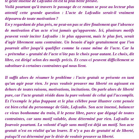
le geste insensé de Lafcadio en est la plus belle preuve.
Voilà pourtant qu’à travers le passage de ce roman se pose au lecteur plus
attentif cette grande question : L’acte de Lafcadio serait-il vraiment
dépourvu de toute motivation ?
En y regardant de plus près, ne peut-on pas se dire finalement que l’absence
de motivation d’un acte n’est jamais qu’apparente. Ici, plusieurs motifs
peuvent venir inciter Lafcadio : le plus apparent, mais le plus fort, serait
d’agir librement sans contrainte. Un besoin d’agir gratuitement que l’on
pourrait aller jusqu’à qualifier comme la cause même de l’acte. Car la
« prétendue » gratuité de l’acte n’ôte pas le choix pour autant. Le choix, dit
libre, est dirigé selon des motifs précis. Et ceux-ci peuvent difficilement se
substituer à certaines contraintes qui nous lient.
Il suffit alors de résumer le problème : l’acte gratuit se présente en tant
qu’un agir pour rien. Je peux vouloir prouver ma liberté en agissant en
dehors de toutes raisons, motivations, incitations. On parle alors de liberté
pure, car l’acte gratuit réside dans la pure volonté de celui qui l’accomplit.
Et l’exemple le plus frappant et le plus célèbre pour illustrer cette pensée
est bien celui du personnage de Gide, Lafcadio. Son acte insensé, balancer
ce vieux bonhomme du train, il le pense libre, parce que dégagé de toutes
contraintes, car sans motif valable, donc déterminé par rien. Lafcadio se
fourvoie pourtant. La volonté d’agir sans motif est déjà un motif. Son acte
gratuit n’est en réalité qu’un leurre. Il n’y a pas de gratuité ni de liberté,
puisqu’il est déterminé par le désir de vouloir prouver sa liberté.