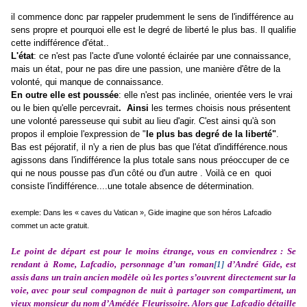
il commence donc par rappeler prudemment le sens de l'indifférence au
sens propre et pourquoi elle est le degré de liberté le plus bas. Il qualifie
cette indifférence d'état..
L'état
: ce n'est pas l'acte d'une volonté éclairée par une connaissance,
mais un état, pour ne pas dire une passion, une manière d'être de la
volonté, qui manque de connaissance.
En outre elle est poussée
: elle n'est pas inclinée, orientée vers le vrai
ou le bien qu'elle percevrait
. Ainsi
les termes choisis nous présentent
une volonté paresseuse qui subit au lieu d'agir. C'est ainsi qu'à son
propos il emploie l'expression de "
le plus bas degré de la liberté"
.
Bas est péjoratif, il n'y a rien de plus bas que l'état d'indifférence.nous
agissons dans l'indifférence la plus totale sans nous préoccuper de
ce
qui ne nous pousse pas d'un côté ou d'un autre . Voilà ce en quoi
consiste l'indifférence....une totale absence de détermination.
exemple: Dans les « caves du Vatican », Gide imagine que son héros Lafcadio
commet un acte gratuit.
Le point de départ est pour le moins étrange, vous en conviendrez : Se
rendant à Rome, Lafcadio, personnage d’un roman
[1]
d’André Gide, est
assis dans un train ancien modèle où les portes s’ouvrent directement sur la
voie, avec pour seul compagnon de nuit à partager son compartiment, un
vieux monsieur du nom d’Amédée Fleurissoire. Alors que Lafcadio détaille