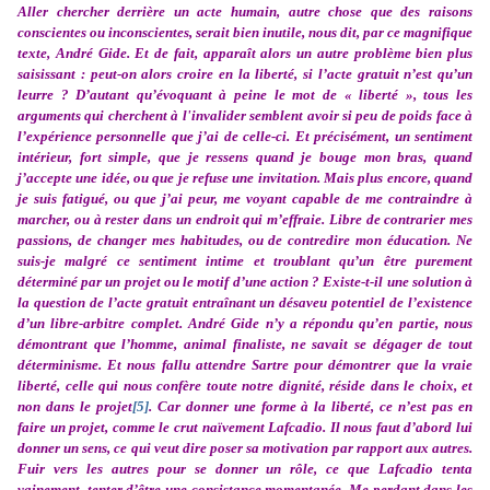
Aller chercher derrière un acte humain, autre chose que des raisons
conscientes ou inconscientes, serait bien inutile, nous dit, par ce magnifique
texte, André Gide. Et de fait, apparaît alors un autre problème bien plus
saisissant : peut-on alors croire en la liberté, si l’acte gratuit n’est qu’un
leurre ? D’autant qu’évoquant à peine le mot de « liberté », tous les
arguments qui cherchent à l'invalider semblent avoir si peu de poids face à
l’expérience personnelle que j’ai de celle-ci. Et précisément, un sentiment
intérieur, fort simple, que je ressens quand je bouge mon bras, quand
j’accepte une idée, ou que je refuse une invitation. Mais plus encore, quand
je suis fatigué, ou que j’ai peur, me voyant capable de me contraindre à
marcher, ou à rester dans un endroit qui m’effraie. Libre de contrarier mes
passions, de changer mes habitudes, ou de contredire mon éducation. Ne
suis-je malgré ce sentiment intime et troublant qu’un être purement
déterminé par un projet ou le motif d’une action ? Existe-t-il une solution à
la question de l’acte gratuit entraînant un désaveu potentiel de l’existence
d’un libre-arbitre complet. André Gide n’y a répondu qu’en partie, nous
démontrant que l’homme, animal finaliste, ne savait se dégager de tout
déterminisme. Et nous fallu attendre Sartre pour démontrer que la vraie
liberté, celle qui nous confère toute notre dignité, réside dans le choix, et
non dans le projet
[5]
. Car donner une forme à la liberté, ce n’est pas en
faire un projet, comme le crut naïvement Lafcadio. Il nous faut d’abord lui
donner un sens, ce qui veut dire poser sa motivation par rapport aux autres.
Fuir vers les autres pour se donner un rôle, ce que Lafcadio tenta
vainement, tenter d’être une consistance momentanée. Me perdant dans les