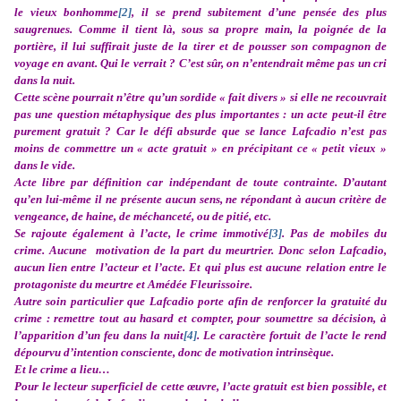
le vieux bonhomme
[2]
, il se prend subitement d’une pensée des plus
saugrenues. Comme il tient là, sous sa propre main, la poignée de la
portière, il lui suffirait juste de la tirer et de pousser son compagnon de
voyage en avant. Qui le verrait ? C’est sûr, on n’entendrait même pas un cri
dans la nuit.
Cette scène pourrait n’être qu’un sordide « fait divers » si elle ne recouvrait
pas une question métaphysique des plus importantes : un acte peut-il être
purement gratuit ? Car le défi absurde que se lance Lafcadio n’est pas
moins de commettre un « acte gratuit » en précipitant ce « petit vieux »
dans le vide.
Acte libre par définition car indépendant de toute contrainte. D’autant
qu’en lui-même il ne présente aucun sens, ne répondant à aucun critère de
vengeance, de haine, de méchanceté, ou de pitié, etc.
Se rajoute également à l’acte, le crime immotivé
[3]
. Pas de mobiles du
crime. Aucune motivation de la part du meurtrier. Donc selon Lafcadio,
aucun lien entre l’acteur et l’acte. Et qui plus est aucune relation entre le
protagoniste du meurtre et Amédée Fleurissoire.
Autre soin particulier que Lafcadio porte afin de renforcer la gratuité du
crime : remettre tout au hasard et compter, pour soumettre sa décision, à
l’apparition d’un feu dans la nuit
[4]
. Le caractère fortuit de l’acte le rend
dépourvu d’intention consciente, donc de motivation intrinsèque.
Et le crime a lieu…
Pour le lecteur superficiel de cette œuvre, l’acte gratuit est bien possible, et