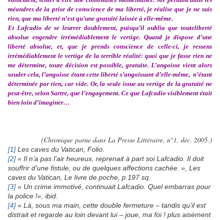
méandres de la prise de conscience de ma liberté, je réalise que je ne suis
rien, que ma liberté n’est qu’une gratuité laissée à elle-même.
Et Lafcadio de se leurrer doublement, puisqu’il oublia que touteliberté
absolue engendre irrémédiablement le vertige. Quand je dispose d’une
liberté absolue, et, que je prends conscience de celle-ci, je ressens
irrémédiablement le vertige de la terrible réalité: quoi que je fasse rien ne
me détermine, toute décision est possible, gratuite. L’
angoisse vient alors
souder cela, l’angoisse étant cette liberté s’angoissant d’elle-même, n’étant
déterminée par rien, car vide. Or, la seule issue au vertige de la gratuité ne
peut-être, selon Sartre, que l’
engagement. Ce que Lafcadio visiblement était
bien loin d’imaginer…
(Chronique parue dans La Presse Littéraire, n°1, déc. 2005.)
[1]
Les caves du Vatican, Folio.
[2]
« Il n’a pas l’air heureux, reprenait à part soi Lafcadio. Il doit
souffrir d’une fistule, ou de quelques affections cachée. », Les
caves du Vatican, Le livre de poche, p.197 sq.
[3]
« Un crime immotivé, continuait Lafcadio. Quel embarras pour
la police !», ibid.
[4]
« Là, sous ma main, cette double fermeture – tandis qu’il est
distrait et regarde au loin devant lui – joue, ma foi ! plus aisément