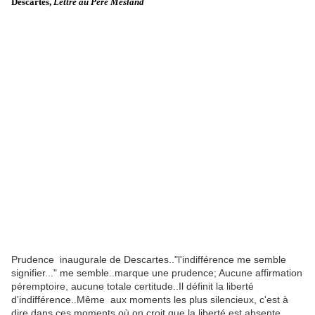
Descartes,
Lettre au Père Mesland
Prudence inaugurale de Descartes.."l'indifférence me semble
signifier..." me semble..marque une prudence; Aucune affirmation
péremptoire, aucune totale certitude..Il définit la liberté
d'indifférence..Même aux moments les plus silencieux, c'est à
dire dans ces moments où on croit que la liberté est absente