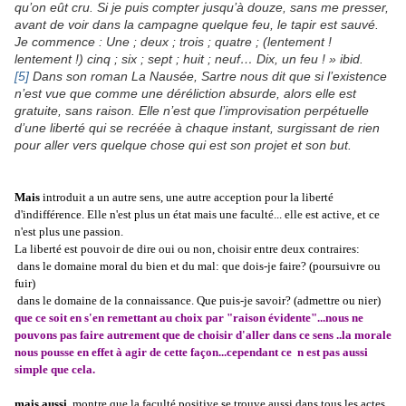
qu’on eût cru. Si je puis compter jusqu’à douze, sans me presser,
avant de voir dans la campagne quelque feu, le tapir est sauvé.
Je commence : Une ; deux ; trois ; quatre ; (lentement !
lentement !) cinq ; six ; sept ; huit ; neuf… Dix, un feu ! » ibid.
[5]
Dans son roman La Nausée, Sartre nous dit que si l’existence
n’est vue que comme une déréliction absurde, alors elle est
gratuite, sans raison. Elle n’est que l’improvisation perpétuelle
d’une liberté qui se recréée à chaque instant, surgissant de rien
pour aller vers quelque chose qui est son projet et son but.
Mais
introduit a un autre sens, une autre acception pour la liberté
d'indifférence. Elle n'est plus un état mais une faculté...
elle est active, et ce
n'est plus une passion.
La liberté est pouvoir de dire oui ou non, choisir entre deux contraires:
dans le domaine moral du bien et du mal: que dois-je faire? (poursuivre ou
fuir)
dans le domaine de la connaissance. Que puis-je savoir? (admettre ou nier)
que ce soit en s'en remettant au choix par "raison évidente"...nous ne
pouvons pas faire autrement que de choisir d'aller dans ce sens ..la morale
nous pousse en effet à agir de cette façon...cependant ce n est pas aussi
simple que cela.
mais aussi
montre que la faculté positive se trouve aussi dans tous les actes