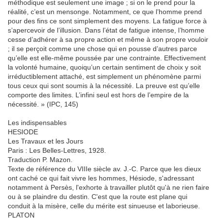
méthodique est seulement une image ; si on le prend pour la
réalité, c’est un mensonge. Notamment, ce que l’homme prend
pour des fins ce sont simplement des moyens. La fatigue force à
s’apercevoir de l’illusion. Dans l’état de fatigue intense, l’homme
cesse d’adhérer à sa propre action et même à son propre vouloir
; il se perçoit comme une chose qui en pousse d’autres parce
qu’elle est elle-même poussée par une contrainte. Effectivement
la volonté humaine, quoiqu’un certain sentiment de choix y soit
irréductiblement attaché, est simplement un phénomène parmi
tous ceux qui sont soumis à la nécessité. La preuve est qu’elle
comporte des limites. L’infini seul est hors de l’empire de la
nécessité. » (IPC, 145)
Les indispensables
HESIODE
Les Travaux et les Jours
Paris : Les Belles-Lettres, 1928.
Traduction P. Mazon.
Texte de référence du VIIIe siècle av. J.-C. Parce que les dieux
ont caché ce qui fait vivre les hommes, Hésiode, s'adressant
notamment à Persès, l'exhorte à travailler plutôt qu'à ne rien faire
ou à se plaindre du destin. C'est que la route est plane qui
conduit à la misère, celle du mérite est sinueuse et laborieuse.
PLATON