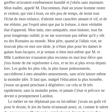
greffier m'avaient extrêmement humilié et j'obéis sans murmure.
Mon maître, appelé M. Ducommun, était un jeune homme rustre
et violent, qui vint à bout, en très peu de temps, de ternir tout
l'éclat de mon enfance, d'abrutir mon caractère aimant et vif, et de
me réduire, par l'esprit ainsi que par la fortune, à mon véritable
état d'apprenti. Mon latin, mes antiquités, mon histoire, tout fut
pour longtemps oublié; je ne me souvenais pas même qu'il y eût
eu des Romains au monde. Mon père, quand je l'allais voir, ne
trouvait plus en moi son idole, je n'étais plus pour les dames le
galant Jean-Jacques, et je sentais si bien moi-même que M. et
Mlle Lambercier n'auraient plus reconnu en moi leur élève que
j'eus honte de me représenter à eux, et ne les ai plus revus depuis
lors. Les goûts les plus vils, la plus basse polissonnerie,
succédèrent à mes aimables amusements, sans m'en laisser même
la moindre idée. Il faut que, malgré l'éducation la plus honnête,
j'eusse un grand penchant à dégénérer; car cela se fit très
rapidement, sans la moindre peine, et jamais César si précoce ne
devint si promptement Laridon.
Le métier ne me déplaisait pas en lui-même: j'avais un goût vif
pour le dessin, le jeu du burin m'amusait assez, et, comme le talent