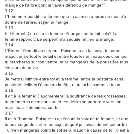
mangé de l'arbre dont je t'avais défendu de manger?
3.12
L'homme répondit: La femme que tu as mise auprès de moi m'a
donné de l'arbre, et j'en ai mangé.
3.13
Et l'Éternel Dieu dit à la femme: Pourquoi as-tu fait cela? La
femme répondit: Le serpent m'a séduite, et j'en ai mangé.
3.14
L'Éternel Dieu dit au serpent: Puisque tu as fait cela, tu seras
maudit entre tout le bétail et entre tous les animaux des champs,
tu marcheras sur ton ventre, et tu mangeras de la poussière tous
les jours de ta vie.
3.15
Je mettrai inimitié entre toi et la femme, entre ta postérité et sa
postérité: celle-ci t'écrasera la tête, et tu lui blesseras le talon.
3.16
Il dit à la femme: J'augmenterai la souffrance de tes grossesses,
tu enfanteras avec douleur, et tes désirs se porteront vers ton
mari, mais il dominera sur toi.
3.17
Il dit à l'homme: Puisque tu as écouté la voix de ta femme, et que
tu as mangé de l'arbre au sujet duquel je t'avais donné cet ordre:
Tu n'en mangeras point! le sol sera maudit à cause de toi. C'est à