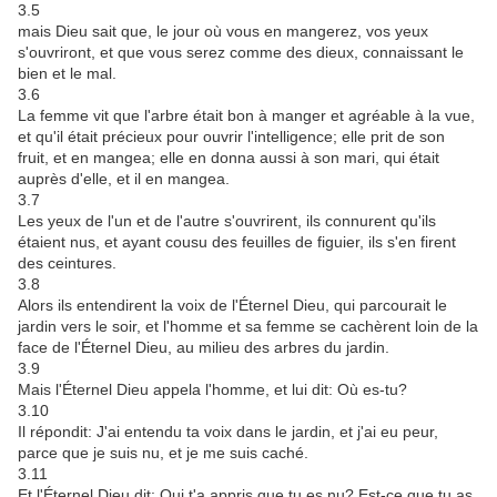
3.5
mais Dieu sait que, le jour où vous en mangerez, vos yeux
s'ouvriront, et que vous serez comme des dieux, connaissant le
bien et le mal.
3.6
La femme vit que l'arbre était bon à manger et agréable à la vue,
et qu'il était précieux pour ouvrir l'intelligence; elle prit de son
fruit, et en mangea; elle en donna aussi à son mari, qui était
auprès d'elle, et il en mangea.
3.7
Les yeux de l'un et de l'autre s'ouvrirent, ils connurent qu'ils
étaient nus, et ayant cousu des feuilles de figuier, ils s'en firent
des ceintures.
3.8
Alors ils entendirent la voix de l'Éternel Dieu, qui parcourait le
jardin vers le soir, et l'homme et sa femme se cachèrent loin de la
face de l'Éternel Dieu, au milieu des arbres du jardin.
3.9
Mais l'Éternel Dieu appela l'homme, et lui dit: Où es-tu?
3.10
Il répondit: J'ai entendu ta voix dans le jardin, et j'ai eu peur,
parce que je suis nu, et je me suis caché.
3.11
Et l'Éternel Dieu dit: Qui t'a appris que tu es nu? Est-ce que tu as