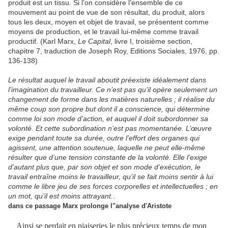
produit est un tissu. Si l’on considère l’ensemble de ce
mouvement au point de vue de son résultat, du produit, alors
tous les deux, moyen et objet de travail, se présentent comme
moyens de production, et le travail lui-même comme travail
productif. (Karl Marx,
Le Capital
, livre I, troisième section,
chapitre 7, traduction de Joseph Roy, Editions Sociales, 1976, pp.
136-138)
Le résultat auquel le travail aboutit préexiste idéalement dans
l’imagination du travailleur. Ce n’est pas qu’il opère seulement un
changement de forme dans les matières naturelles ; il réalise du
même coup son propre but dont il a conscience, qui détermine
comme loi son mode d’action, et auquel il doit subordonner sa
volonté. Et cette subordination n’est pas momentanée. L’œuvre
exige pendant toute sa durée, outre l’effort des organes qui
agissent, une attention soutenue, laquelle ne peut elle-même
résulter que d’une tension constante de la volonté. Elle l’exige
d’autant plus que, par son objet et son mode d’exécution, le
travail entraîne moins le travailleur, qu’il se fait moins sentir à lui
comme le libre jeu de ses forces corporelles et intellectuelles ; en
un mot, qu’il est moins attrayant.
.
dans ce passage Marx prolonge l"analyse d'Aristote
Ainsi se perdait en niaiseries le plus précieux temps de mon