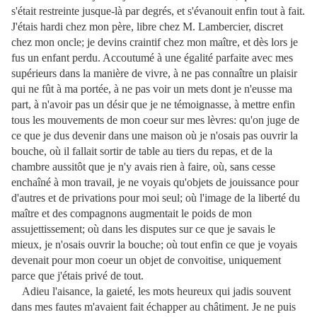
s'était restreinte jusque-là par degrés, et s'évanouit enfin tout à fait.
J'étais hardi chez mon père, libre chez M. Lambercier, discret
chez mon oncle; je devins craintif chez mon maître, et dès lors je
fus un enfant perdu. Accoutumé à une égalité parfaite avec mes
supérieurs dans la manière de vivre, à ne pas connaître un plaisir
qui ne fût à ma portée, à ne pas voir un mets dont je n'eusse ma
part, à n'avoir pas un désir que je ne témoignasse, à mettre enfin
tous les mouvements de mon coeur sur mes lèvres: qu'on juge de
ce que je dus devenir dans une maison où je n'osais pas ouvrir la
bouche, où il fallait sortir de table au tiers du repas, et de la
chambre aussitôt que je n'y avais rien à faire, où, sans cesse
enchaîné à mon travail, je ne voyais qu'objets de jouissance pour
d'autres et de privations pour moi seul; où l'image de la liberté du
maître et des compagnons augmentait le poids de mon
assujettissement; où dans les disputes sur ce que je savais le
mieux, je n'osais ouvrir la bouche; où tout enfin ce que je voyais
devenait pour mon coeur un objet de convoitise, uniquement
parce que j'étais privé de tout.
Adieu l'aisance, la gaieté, les mots heureux qui jadis souvent
dans mes fautes m'avaient fait échapper au châtiment. Je ne puis