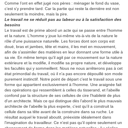
Comme l’ont en effet jugé nos pères : ménager le fond du vase,
c’est s’y prendre tard. Car la partie qui reste la dernière est non
seulement la moindre, mais la pire.
Le travail ne se réduit pas au labeur ou à la satisfaction des
besoins
Le travail est de prime abord un acte qui se passe entre l'homme
et la nature. L'homme y joue lui-même vis-à-vis de la nature le
rôle d'une puissance naturelle. Les forces dont son corps est
doué, bras et jambes, tête et mains, il les met en mouvement,
afin de s'assimiler des matières en leur donnant une forme utile à
sa vie. En même temps qu'il agit par ce mouvement sur la nature
extérieure et la modifie, il modifie sa propre nature, et développe
les facultés qui y sommeillent. Nous ne nous arrêterons pas à cet
état primordial du travail, où il n'a pas encore dépouillé son mode
purement instinctif. Notre point de départ c'est le travail sous une
forme qui appartient exclusivement à l'homme. Une araignée fait
des opérations qui ressemblent à celles du tisserand, et l'abeille
confond par la structure de ses cellules de cire l'habileté de plus
d'un architecte. Mais ce qui distingue dès l'abord le plus mauvais
architecte de l'abeille la plus experte, c'est qu'il a construit la
cellule dans sa tête avant de la construire dans sa ruche. Le
résultat auquel le travail aboutit, préexiste idéalement dans
l'imagination du travailleur. Ce n'est pas qu'il opère seulement un