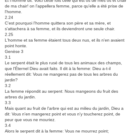
Et l'homme dit: Voici cette fois celle qui est os de mes os et chair
de ma chair! on l'appellera femme, parce qu'elle a été prise de
l'homme.
2.24
C'est pourquoi l'homme quittera son père et sa mère, et
s'attachera à sa femme, et ils deviendront une seule chair.
2.25
L'homme et sa femme étaient tous deux nus, et ils n'en avaient
point honte.
Genèse 3
3.1
Le serpent était le plus rusé de tous les animaux des champs,
que l'Éternel Dieu avait faits. Il dit à la femme: Dieu a-t-il
réellement dit: Vous ne mangerez pas de tous les arbres du
jardin?
3.2
La femme répondit au serpent: Nous mangeons du fruit des
arbres du jardin.
3.3
Mais quant au fruit de l'arbre qui est au milieu du jardin, Dieu a
dit: Vous n'en mangerez point et vous n'y toucherez point, de
peur que vous ne mouriez.
3.4
Alors le serpent dit à la femme: Vous ne mourrez point;