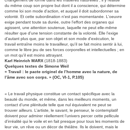
changement de forme dans les matières naturelles ; il y réalise
du même coup son propre but dont il a conscience, qui détermine
comme loi son mode d'action, et auquel il doit subordonner sa
volonté. Et cette subordination n'est pas momentanée. L'oeuvre
exige pendant toute sa durée, outre l'effort des organes qui
agissent, une attention soutenue, laquelle ne peut elle-même
résulter que d'une tension constante de la volonté. Elle l'exige
d'autant plus que, par son objet et son mode d'exécution, le
travail entraîne moins le travailleur, qu'il se fait moins sentir à lui,
comme le libre jeu de ses forces corporelles et intellectuelles ; en
un mot qu'il est moins attrayant.
Karl Heinrich MARX
(1818-1883)
Quelques textes de Simone Weil
« Travail : le pacte originel de l’homme avec la nature, de
l’âme avec son corps. » (OC, VI-1, P.105)
« Le travail physique constitue un contact spécifique avec la
beauté du monde, et même, dans les meilleurs moments, un
contact d’une plénitude telle que nul équivalent ne peut se
trouver ailleurs. L’artiste, le savant, le penseur, le contemplatif
doivent pour admirer réellement l’univers percer cette pellicule
d’irréalité qui le voile et en fait presque pour tous les moments de
leur vie, un rêve ou un décor de théâtre. Ils le doivent, mais le