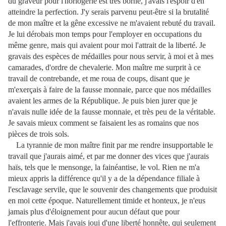
du graveur pour l'horlogerie est très borné, j'avais l'espoir d'en
atteindre la perfection. J'y serais parvenu peut-être si la brutalité
de mon maître et la gêne excessive ne m'avaient rebuté du travail.
Je lui dérobais mon temps pour l'employer en occupations du
même genre, mais qui avaient pour moi l'attrait de la liberté. Je
gravais des espèces de médailles pour nous servir, à moi et à mes
camarades, d'ordre de chevalerie. Mon maître me surprit à ce
travail de contrebande, et me roua de coups, disant que je
m'exerçais à faire de la fausse monnaie, parce que nos médailles
avaient les armes de la République. Je puis bien jurer que je
n'avais nulle idée de la fausse monnaie, et très peu de la véritable.
Je savais mieux comment se faisaient les as romains que nos
pièces de trois sols.
La tyrannie de mon maître finit par me rendre insupportable le
travail que j'aurais aimé, et par me donner des vices que j'aurais
haïs, tels que le mensonge, la fainéantise, le vol. Rien ne m'a
mieux appris la différence qu'il y a de la dépendance filiale à
l'esclavage servile, que le souvenir des changements que produisit
en moi cette époque. Naturellement timide et honteux, je n'eus
jamais plus d'éloignement pour aucun défaut que pour
l'effronterie. Mais j'avais joui d'une liberté honnête, qui seulement