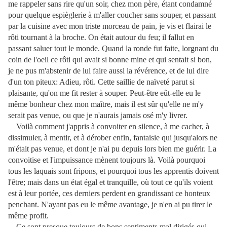
me rappeler sans rire qu'un soir, chez mon père, étant condamné
pour quelque espièglerie à m'aller coucher sans souper, et passant
par la cuisine avec mon triste morceau de pain, je vis et flairai le
rôti tournant à la broche. On était autour du feu; il fallut en
passant saluer tout le monde. Quand la ronde fut faite, lorgnant du
coin de l'oeil ce rôti qui avait si bonne mine et qui sentait si bon,
je ne pus m'abstenir de lui faire aussi la révérence, et de lui dire
d'un ton piteux: Adieu, rôti. Cette saillie de naïveté parut si
plaisante, qu'on me fit rester à souper. Peut-être eût-elle eu le
même bonheur chez mon maître, mais il est sûr qu'elle ne m'y
serait pas venue, ou que je n'aurais jamais osé m'y livrer.
Voilà comment j'appris à convoiter en silence, à me cacher, à
dissimuler, à mentir, et à dérober enfin, fantaisie qui jusqu'alors ne
m'était pas venue, et dont je n'ai pu depuis lors bien me guérir. La
convoitise et l'impuissance mènent toujours là. Voilà pourquoi
tous les laquais sont fripons, et pourquoi tous les apprentis doivent
l'être; mais dans un état égal et tranquille, où tout ce qu'ils voient
est à leur portée, ces derniers perdent en grandissant ce honteux
penchant. N'ayant pas eu le même avantage, je n'en ai pu tirer le
même profit.
Ce sont presque toujours de bons sentiments mal dirigés qui