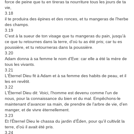
force de peine que tu en tireras ta nourriture tous les jours de ta
vie,
3.18
il te produira des épines et des ronces, et tu mangeras de l'herbe
des champs.
3.19
C'est à la sueur de ton visage que tu mangeras du pain, jusqu'à
ce que tu retournes dans la terre, d'où tu as été pris; car tu es
poussière, et tu retourneras dans la poussière.
3.20
Adam donna à sa femme le nom d'Eve: car elle a été la mère de
tous les vivants.
3.21
L'Éternel Dieu fit à Adam et à sa femme des habits de peau, et il
les en revêtit.
3.22
L'Éternel Dieu dit: Voici, l'homme est devenu comme l'un de
nous, pour la connaissance du bien et du mal. Empêchons-le
maintenant d'avancer sa main, de prendre de l'arbre de vie, d'en
manger, et de vivre éternellement.
3.23
Et l'Éternel Dieu le chassa du jardin d'Éden, pour qu'il cultivât la
terre, d'où il avait été pris.
3.24