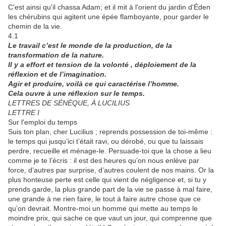
C'est ainsi qu'il chassa Adam; et il mit à l'orient du jardin d'Éden
les chérubins qui agitent une épée flamboyante, pour garder le
chemin de la vie.
4.1
Le travail c’est le monde de la production, de la
transformation de la nature.
Il y a effort et tension de la volonté , déploiement de la
réflexion et de l’imagination.
Agir et produire, voilà ce qui caractérise l’homme.
Cela ouvre à une réflexion sur le temps.
LETTRES DE SÉNÈQUE, À LUCILIUS
LETTRE I
Sur l'emploi du temps
Suis ton plan, cher Lucilius ; reprends possession de toi-même :
le temps qui jusqu’ici t’était ravi, ou dérobé, ou que tu laissais
perdre, recueille et ménage-le. Persuade-toi que la chose a lieu
comme je te l’écris : il est des heures qu’on nous enlève par
force, d’autres par surprise, d’autres coulent de nos mains. Or la
plus honteuse perte est celle qui vient de négligence et, si tu y
prends garde, la plus grande part de la vie se passe à mal faire,
une grande à ne rien faire, le tout à faire autre chose que ce
qu’on devrait. Montre-moi un homme qui mette au temps le
moindre prix, qui sache ce que vaut un jour, qui comprenne que