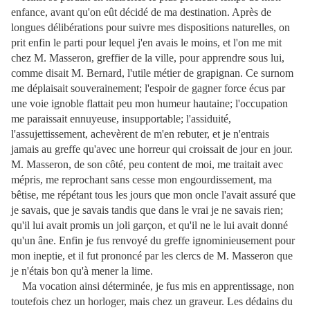
enfance, avant qu'on eût décidé de ma destination. Après de
longues délibérations pour suivre mes dispositions naturelles, on
prit enfin le parti pour lequel j'en avais le moins, et l'on me mit
chez M. Masseron, greffier de la ville, pour apprendre sous lui,
comme disait M. Bernard, l'utile métier de grapignan. Ce surnom
me déplaisait souverainement; l'espoir de gagner force écus par
une voie ignoble flattait peu mon humeur hautaine; l'occupation
me paraissait ennuyeuse, insupportable; l'assiduité,
l'assujettissement, achevèrent de m'en rebuter, et je n'entrais
jamais au greffe qu'avec une horreur qui croissait de jour en jour.
M. Masseron, de son côté, peu content de moi, me traitait avec
mépris, me reprochant sans cesse mon engourdissement, ma
bêtise, me répétant tous les jours que mon oncle l'avait assuré que
je savais, que je savais tandis que dans le vrai je ne savais rien;
qu'il lui avait promis un joli garçon, et qu'il ne le lui avait donné
qu'un âne. Enfin je fus renvoyé du greffe ignominieusement pour
mon ineptie, et il fut prononcé par les clercs de M. Masseron que
je n'étais bon qu'à mener la lime.
Ma vocation ainsi déterminée, je fus mis en apprentissage, non
toutefois chez un horloger, mais chez un graveur. Les dédains du