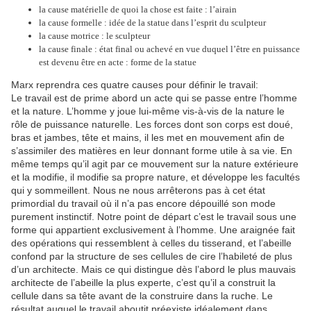
la cause matérielle de quoi la chose est faite : l’airain
la cause formelle : idée de la statue dans l’esprit du sculpteur
la cause motrice : le sculpteur
la cause finale : état final ou achevé en vue duquel l’être en puissance
est devenu être en acte : forme de la statue
Marx reprendra ces quatre causes pour définir le travail:
Le travail est de prime abord un acte qui se passe entre l’homme
et la nature. L’homme y joue lui-même vis-à-vis de la nature le
rôle de puissance naturelle. Les forces dont son corps est doué,
bras et jambes, tête et mains, il les met en mouvement afin de
s’assimiler des matières en leur donnant forme utile à sa vie. En
même temps qu’il agit par ce mouvement sur la nature extérieure
et la modifie, il modifie sa propre nature, et développe les facultés
qui y sommeillent. Nous ne nous arrêterons pas à cet état
primordial du travail où il n’a pas encore dépouillé son mode
purement instinctif. Notre point de départ c’est le travail sous une
forme qui appartient exclusivement à l’homme. Une araignée fait
des opérations qui ressemblent à celles du tisserand, et l’abeille
confond par la structure de ses cellules de cire l’habileté de plus
d’un architecte. Mais ce qui distingue dès l’abord le plus mauvais
architecte de l’abeille la plus experte, c’est qu’il a construit la
cellule dans sa tête avant de la construire dans la ruche. Le
résultat auquel le travail aboutit préexiste idéalement dans