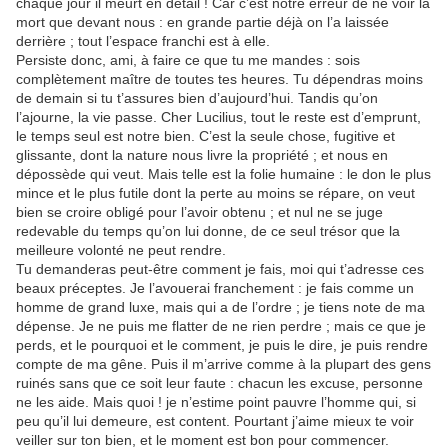
chaque jour il meurt en détail ! Car c’est notre erreur de ne voir la
mort que devant nous : en grande partie déjà on l’a laissée
derrière ; tout l’espace franchi est à elle.
Persiste donc, ami, à faire ce que tu me mandes : sois
complètement maître de toutes tes heures. Tu dépendras moins
de demain si tu t’assures bien d’aujourd’hui. Tandis qu’on
l’ajourne, la vie passe. Cher Lucilius, tout le reste est d’emprunt,
le temps seul est notre bien. C’est la seule chose, fugitive et
glissante, dont la nature nous livre la propriété ; et nous en
dépossède qui veut. Mais telle est la folie humaine : le don le plus
mince et le plus futile dont la perte au moins se répare, on veut
bien se croire obligé pour l’avoir obtenu ; et nul ne se juge
redevable du temps qu’on lui donne, de ce seul trésor que la
meilleure volonté ne peut rendre.
Tu demanderas peut-être comment je fais, moi qui t’adresse ces
beaux préceptes. Je l’avouerai franchement : je fais comme un
homme de grand luxe, mais qui a de l’ordre ; je tiens note de ma
dépense. Je ne puis me flatter de ne rien perdre ; mais ce que je
perds, et le pourquoi et le comment, je puis le dire, je puis rendre
compte de ma gêne. Puis il m’arrive comme à la plupart des gens
ruinés sans que ce soit leur faute : chacun les excuse, personne
ne les aide. Mais quoi ! je n’estime point pauvre l’homme qui, si
peu qu’il lui demeure, est content. Pourtant j’aime mieux te voir
veiller sur ton bien, et le moment est bon pour commencer.