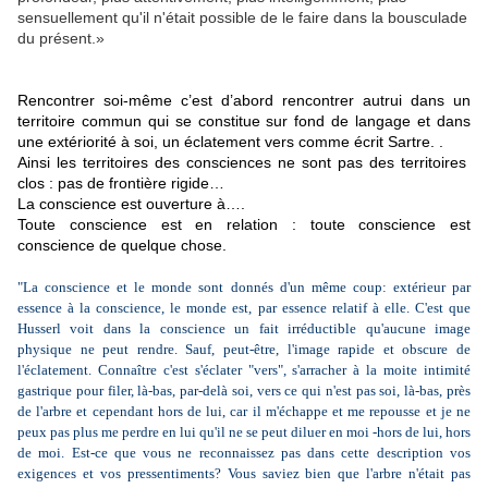
sensuellement qu'il n'était possible de le faire dans la bousculade
du présent.»
Rencontrer soi-même c’est d’abord rencontrer autrui dans un
territoire commun qui se constitue sur fond de langage et dans
une extériorité à soi, un éclatement vers comme écrit Sartre. .
Ainsi les territoires des consciences ne sont pas des territoires
clos : pas de frontière rigide…
La conscience est ouverture à….
Toute conscience est en relation : toute conscience est
conscience de quelque chose.
"La conscience et le monde sont donnés d'un même coup: extérieur par
essence à la conscience, le monde est, par essence relatif à elle. C'est que
Husserl voit dans la conscience un fait irréductible qu'aucune image
physique ne peut rendre. Sauf, peut-être, l'image rapide et obscure de
l'éclatement. Connaître c'est s'éclater "vers", s'arracher à la moite intimité
gastrique pour filer, là-bas, par-delà soi, vers ce qui n'est pas soi, là-bas, près
de l'arbre et cependant hors de lui, car il m'échappe et me repousse et je ne
peux pas plus me perdre en lui qu'il ne se peut diluer en moi -hors de lui, hors
de moi. Est-ce que vous ne reconnaissez pas dans cette description vos
exigences et vos pressentiments? Vous saviez bien que l'arbre n'était pas