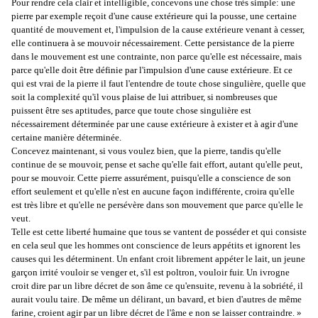
Pour rendre cela clair et intelligible, concevons une chose très simple: une
pierre par exemple reçoit d'une cause extérieure qui la pousse, une certaine
quantité de mouvement et, l'impulsion de la cause extérieure venant à cesser,
elle continuera à se mouvoir nécessairement. Cette persistance de la pierre
dans le mouvement est une contrainte, non parce qu'elle est nécessaire, mais
parce qu'elle doit être définie par l'impulsion d'une cause extérieure. Et ce
qui est vrai de la pierre il faut l'entendre de toute chose singulière, quelle que
soit la complexité qu'il vous plaise de lui attribuer, si nombreuses que
puissent être ses aptitudes, parce que toute chose singulière est
nécessairement déterminée par une cause extérieure à exister et à agir d'une
certaine manière déterminée.
Concevez maintenant, si vous voulez bien, que la pierre, tandis qu'elle
continue de se mouvoir, pense et sache qu'elle fait effort, autant qu'elle peut,
pour se mouvoir. Cette pierre assurément, puisqu'elle a conscience de son
effort seulement et qu'elle n'est en aucune façon indifférente, croira qu'elle
est très libre et qu'elle ne persévère dans son mouvement que parce qu'elle le
veut.
Telle est cette liberté humaine que tous se vantent de posséder et qui consiste
en cela seul que les hommes ont conscience de leurs appétits et ignorent les
causes qui les déterminent. Un enfant croit librement appéter le lait, un jeune
garçon irrité vouloir se venger et, s'il est poltron, vouloir fuir. Un ivrogne
croit dire par un libre décret de son âme ce qu'ensuite, revenu à la sobriété, il
aurait voulu taire. De même un délirant, un bavard, et bien d'autres de même
farine, croient agir par un libre décret de l'âme e non se laisser contraindre. »