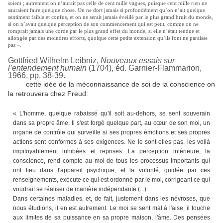
soient ; autrement on n’aurait pas celle de cent mille vagues, puisque cent mille rien ne
sauraient faire quelque chose. On ne dort jamais si profondément qu’on n’ait quelque
sentiment faible et confus, et on ne serait jamais éveillé par le plus grand bruit du monde,
si on n’avait quelque perception de son commencement qui est petit, comme on ne
romprait jamais une corde par le plus grand effet du monde, si elle n’était tendue et
allongée par des moindres efforts, quoique cette petite extension qu’ils font ne paraisse
pas ».
Gottfried Wilhelm Leibniz,
Nouveaux essais sur
l’entendement humain
(1704), éd. Garnier-Flammarion,
1966, pp. 38-39.
cette idée de la méconnaissance de soi de la conscience on
la retrouvera chez Freud:
« L'homme, quelque rabaissé qu'il soit au-dehors, se sent souverain
dans sa propre âme. Il s'est forgé quelque part, au cœur de son moi, un
organe de contrôle qui surveille si ses propres émotions et ses propres
actions sont conformes à ses exigences. Ne le sont-elles pas, les voilà
impitoyablement inhibées et reprises. La perception intérieure, la
conscience, rend compte au moi de tous les processus importants qui
ont lieu dans l'appareil psychique, et la volonté, guidée par ces
renseignements, exécute ce qui est ordonné par le moi, corrigeant ce qui
voudrait se réaliser de manière indépendante (...).
Dans certaines maladies, et, de fait, justement dans les névroses, que
nous étudions, il en est autrement. Le moi se sent mal à l'aise, il touche
aux limites de sa puissance en sa propre maison, l'âme. Des pensées