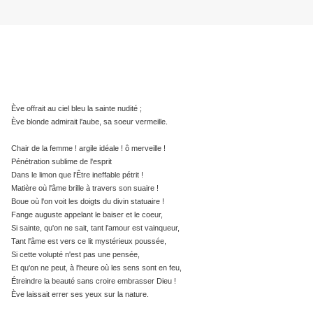
Ève offrait au ciel bleu la sainte nudité ;
Ève blonde admirait l'aube, sa soeur vermeille.
Chair de la femme ! argile idéale ! ô merveille !
Pénétration sublime de l'esprit
Dans le limon que l'Être ineffable pétrit !
Matière où l'âme brille à travers son suaire !
Boue où l'on voit les doigts du divin statuaire !
Fange auguste appelant le baiser et le coeur,
Si sainte, qu'on ne sait, tant l'amour est vainqueur,
Tant l'âme est vers ce lit mystérieux poussée,
Si cette volupté n'est pas une pensée,
Et qu'on ne peut, à l'heure où les sens sont en feu,
Étreindre la beauté sans croire embrasser Dieu !
Ève laissait errer ses yeux sur la nature.