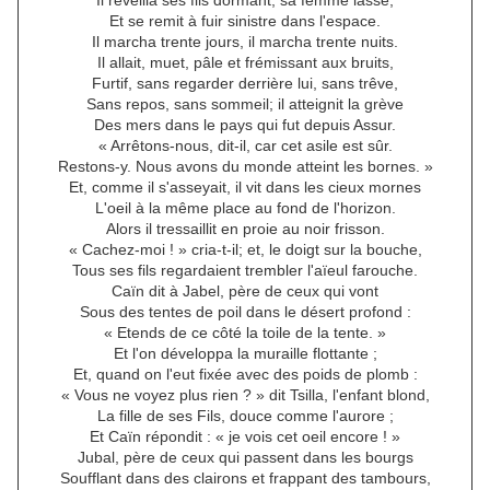
Il réveilla ses fils dormant, sa femme lasse,
Et se remit à fuir sinistre dans l'espace.
Il marcha trente jours, il marcha trente nuits.
Il allait, muet, pâle et frémissant aux bruits,
Furtif, sans regarder derrière lui, sans trêve,
Sans repos, sans sommeil; il atteignit la grève
Des mers dans le pays qui fut depuis Assur.
« Arrêtons-nous, dit-il, car cet asile est sûr.
Restons-y. Nous avons du monde atteint les bornes. »
Et, comme il s'asseyait, il vit dans les cieux mornes
L'oeil à la même place au fond de l'horizon.
Alors il tressaillit en proie au noir frisson.
« Cachez-moi ! » cria-t-il; et, le doigt sur la bouche,
Tous ses fils regardaient trembler l'aïeul farouche.
Caïn dit à Jabel, père de ceux qui vont
Sous des tentes de poil dans le désert profond :
« Etends de ce côté la toile de la tente. »
Et l'on développa la muraille flottante ;
Et, quand on l'eut fixée avec des poids de plomb :
« Vous ne voyez plus rien ? » dit Tsilla, l'enfant blond,
La fille de ses Fils, douce comme l'aurore ;
Et Caïn répondit : « je vois cet oeil encore ! »
Jubal, père de ceux qui passent dans les bourgs
Soufflant dans des clairons et frappant des tambours,