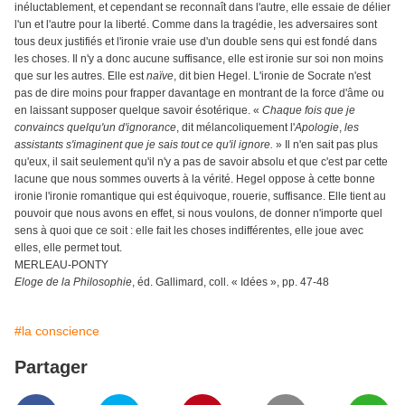
inéluctablement, et cependant se reconnaît dans l'autre, elle essaie de délier
l'un et l'autre pour la liberté. Comme dans la tragédie, les adversaires sont
tous deux justifiés et l'ironie vraie use d'un double sens qui est fondé dans
les choses. Il n'y a donc aucune suffisance, elle est ironie sur soi non moins
que sur les autres. Elle est
naïve
, dit bien Hegel. L'ironie de Socrate n'est
pas de dire moins pour frapper davantage en montrant de la force d'âme ou
en laissant supposer quelque savoir ésotérique. «
Chaque fois que je
convaincs quelqu'un d'ignorance
, dit mélancoliquement l'
Apologie
,
les
assistants s'imaginent que je sais tout ce qu'il ignore.
» Il n'en sait pas plus
qu'eux, il sait seulement qu'il n'y a pas de savoir absolu et que c'est par cette
lacune que nous sommes ouverts à la vérité. Hegel oppose à cette bonne
ironie l'ironie romantique qui est équivoque, rouerie, suffisance. Elle tient au
pouvoir que nous avons en effet, si nous voulons, de donner n'importe quel
sens à quoi que ce soit : elle fait les choses indifférentes, elle joue avec
elles, elle permet tout.
MERLEAU-PONTY
Eloge de la Philosophie
, éd. Gallimard, coll. « Idées », pp. 47-48
#la conscience
Partager