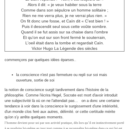
Alors il dit: « je veux habiter sous la terre
Comme dans son sépulcre un homme solitaire ;
Rien ne me verra plus, je ne verrai plus rien. »
On fit donc une fosse, et Caïn dit « C'est bien ! »
Puis il descendit seul sous cette voûte sombre.
Quand il se fut assis sur sa chaise dans l'ombre
Et qu'on eut sur son front fermé le souterrain,
L'oeil était dans la tombe et regardait Caïn.
Victor Hugo La Légende des siècles
commençons par quelques idées éparses..
la conscience n'est pas fermeture ou repli sur soi mais
ouverture, sortie de soi
l
a notion de conscience surgit tardivement dans l'histoire de la
philosophie. Comme l'écrira Hegel, Socrate est mort d'avoir introduit
une subjectivité là où on ne l'attendait pas... on a donc une certaine
tendance à voir dans la conscience le surgissement d'une intériorité,
d'un monde clos feré aux autres, délimité. or cette certitude mérite
qu'on s'y arrête quelques moments.
l’homme devient pour soi par son activité pratique, dès lors qu’il est instinctivement porté
à se produire lui-même au jour tout comme à se reconnaître lui-même dans ce qui lui est