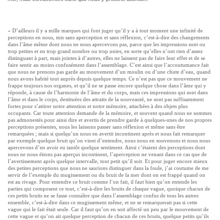
« D’ailleurs il y a mille marques qui font juger qu’il y a à tout moment une infinité de
perceptions en nous, mis sans aperception et sans réflexion, c’est-à-dire des changements
dans l’âme même dont nous ne nous apercevons pas, parce que les impressions sont ou
trop petites et en trop grand nombre ou trop unies, en sorte qu’elles n’ont rien d’assez
distinguant à part, mais jointes à d’autres, elles ne laissent pas de faire leur effet et de se
faire sentir au moins confusément dans l’assemblage. C’est ainsi que l’accoutumance fait
que nous ne prenons pas garde au mouvement d’un moulin ou d’une chute d’eau, quand
nous avons habité tout auprès depuis quelque temps. Ce n’est pas que ce mouvement ne
frappe toujours nos organes, et qu’il ne se passe encore quelque chose dans l’âme qui y
réponde, à cause de l’harmonie de l’âme et du corps, mais ces impressions qui sont dans
l’âme et dans le corps, destituées des attraits de la nouveauté, ne sont pas suffisamment
fortes pour s’attirer notre attention et notre mémoire, attachées à des objets plus
occupants. Car toute attention demande de la mémoire, et souvent quand nous ne sommes
pas admonestés pour ainsi dire et avertis de prendre garde à quelques-unes de nos propres
perceptions présentes, nous les laissons passer sans réflexion et même sans être
remarquées ; mais si quelqu’un nous en avertit incontinent après et nous fait remarquer
par exemple quelque bruit qu’on vient d’entendre, nous nous en souvenons et nous nous
apercevons d’en avoir eu tantôt quelque sentiment. Ainsi c’étaient des perceptions dont
nous ne nous étions pas aperçus incontinent, l’aperception ne venant dans ce cas que de
l’avertissement après quelque intervalle, tout petit qu’il soit. Et pour juger encore mieux
des petites perceptions que nous ne saurions distinguer dans la foule, j’ai coutume de me
servir de l’exemple du mugissement ou du bruit de la mer dont on est frappé quand on
est au rivage. Pour entendre ce bruit comme l’on fait, il faut bien qu’on entende les
parties qui composent ce tout, c’est-à-dire les bruits de chaque vague, quoique chacun de
ces petits bruits ne se fasse connaître que dans l’assemblage confus de tous les autres
ensemble, c’est-à-dire dans ce mugissement même, et ne se remarquerait pas si cette
vague qui le fait était seule. Car il faut qu’on en soit affecté un peu par le mouvement de
cette vague et qu’on ait quelque perception de chacun de ces bruits, quelque petits qu’ils