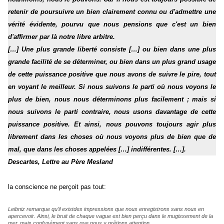
retenir de poursuivre un bien clairement connu ou d'admettre une
vérité évidente, pourvu que nous pensions que c'est un bien
d'affirmer par là notre libre arbitre.
[…] Une plus grande liberté consiste […] ou bien dans une plus
grande facilité de se déterminer, ou bien dans un plus grand usage
de cette puissance positive que nous avons de suivre le pire, tout
en voyant le meilleur. Si nous suivons le parti où nous voyons le
plus de bien, nous nous déterminons plus facilement ; mais si
nous suivons le parti contraire, nous usons davantage de cette
puissance positive. Et ainsi, nous pouvons toujours agir plus
librement dans les choses où nous voyons plus de bien que de
mal, que dans les choses appelées […] indifférentes. […].
Descartes,
Lettre au Père Mesland
la conscience ne perçoit pas tout:
Leibniz remarque qu’il existdes impressions que nous enregistrons sans nous en
apercevoir. Ainsi, le bruit de chaque vague est bien perçu dans le mugissement de la
mer, mais confusément sans que nous y prêtions attention.