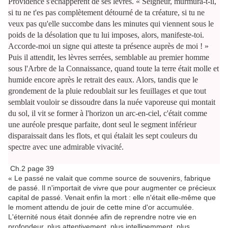
Providence s'échappèrent de ses lèvres. « Seigneur, murmura-t-il,
si tu ne t'es pas complètement détourné de ta créature, si tu ne
veux pas qu'elle succombe dans les minutes qui viennent sous le
poids de la désolation que tu lui imposes, alors, manifeste-toi.
Accorde-moi un signe qui atteste ta présence auprès de moi ! »
Puis il attendit, les lèvres serrées, semblable au premier homme
sous l'Arbre de la Connaissance, quand toute la terre était molle et
humide encore après le retrait des eaux. Alors, tandis que le
grondement de la pluie redoublait sur les feuillages et que tout
semblait vouloir se dissoudre dans la nuée vaporeuse qui montait
du sol, il vit se former à l'horizon un arc-en-ciel, c'était comme
une auréole presque parfaite, dont seul le segment inférieur
disparaissait dans les flots, et qui étalait les sept couleurs du
spectre avec une admirable vivacité.
Ch.2 page 39
« Le passé ne valait que comme source de souvenirs, fabrique
de passé. Il n'importait de vivre que pour augmenter ce précieux
capital de passé. Venait enfin la mort : elle n'était elle-même que
le moment attendu de jouir de cette mine d'or accumulée.
L'éternité nous était donnée afin de reprendre notre vie en
profondeur, plus attentivement, plus intelligemment, plus