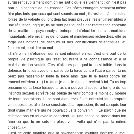
surgissent subitement dont on ne sait d'où elles viennent ; on n'est pas
non plus capable de les chasser. Ces hôtes étrangers semblent même
être plus forts que ceux qui sont soumis au moi ; ils résistent à toutes les
forces de la volonté qui ont déjà fait leurs preuves, restent insensibles à
une réfutation logique, ils ne sont pas touchés par l'affirmation contraire
de la réalité. La psychanalyse entreprend d'élucider ces cas morbides
inquiétants, elle organise de longues et minutieuses recherches, elle se
forge des notions de secours et des constructions scientifiques, et,
finalement, peut dire au moi :
«Il n'y a rien d'étranger qui se soit introduit en toi, c'est une part de ta
propre vie psychique qui s'est soustraite à ta connaissance et à la
maîtrise de ton vouloir. C'est d'ailleurs pourquoi tu es si faible dans ta
défense; tu luttes avec une partie de ta force contre l'autre partie, tu ne
peux pas rassembler toute ta force ainsi que tu le ferais contre un
ennemi extérieur. (…) La faute, je dois le dire, en revient à toi. Tu as trop
présumé de ta force lorsque tu as cru pouvoir disposer à ton gré de tes
instincts sexuels et n'être pas obligé de tenir compte le moins du monde
de leurs aspirations. Ils se sont alors révoltés et ont suivi leurs propres
voies obscures afin de se soustraire à la répression, ils ont conquis leur
droit d'une manière qui ne pouvait plus te convenir.(...) Le psychique ne
coïncide pas en toi avec le conscient : qu'une chose se passe dans ton
âme ou que tu en sois de plus averti, voilà qui n'est pas la même
chose(...).»
C'est de cette manière que la psychanalyse voudrait instruire le moi.