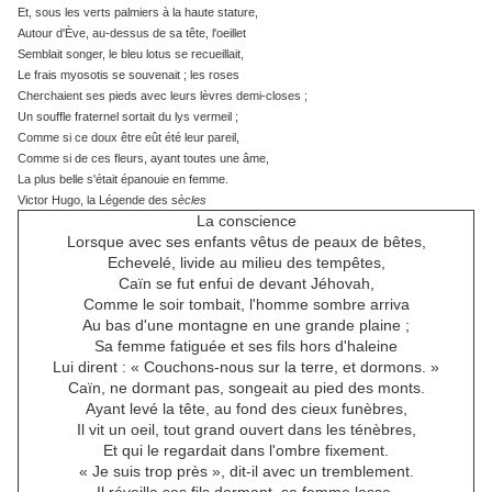
Et, sous les verts palmiers à la haute stature,
Autour d'Ève, au-dessus de sa tête, l'oeillet
Semblait songer, le bleu lotus se recueillait,
Le frais myosotis se souvenait ; les roses
Cherchaient ses pieds avec leurs lèvres demi-closes ;
Un souffle fraternel sortait du lys vermeil ;
Comme si ce doux être eût été leur pareil,
Comme si de ces fleurs, ayant toutes une âme,
La plus belle s'était épanouie en femme.
Victor Hugo, la Légende des s
ècles
La conscience
Lorsque avec ses enfants vêtus de peaux de bêtes,
Echevelé, livide au milieu des tempêtes,
Caïn se fut enfui de devant Jéhovah,
Comme le soir tombait, l'homme sombre arriva
Au bas d'une montagne en une grande plaine ;
Sa femme fatiguée et ses fils hors d'haleine
Lui dirent : « Couchons-nous sur la terre, et dormons. »
Caïn, ne dormant pas, songeait au pied des monts.
Ayant levé la tête, au fond des cieux funèbres,
Il vit un oeil, tout grand ouvert dans les ténèbres,
Et qui le regardait dans l'ombre fixement.
« Je suis trop près », dit-il avec un tremblement.