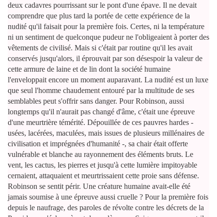
deux cadavres pourrissant sur le pont d'une épave. Il ne devait
comprendre que plus tard la portée de cette expérience de la
nudité qu'il faisait pour la première fois. Certes, ni la température
ni un sentiment de quelconque pudeur ne l'obligeaient à porter des
vêtements de civilisé. Mais si c'était par routine qu'il les avait
conservés jusqu'alors, il éprouvait par son désespoir la valeur de
cette armure de laine et de lin dont la société humaine
l'enveloppait encore un moment auparavant. La nudité est un luxe
que seul l'homme chaudement entouré par la multitude de ses
semblables peut s'offrir sans danger. Pour Robinson, aussi
longtemps qu'il n'aurait pas changé d'âme, c'était une épreuve
d'une meurtrière témérité. Dépouillée de ces pauvres hardes -
usées, lacérées, maculées, mais issues de plusieurs millénaires de
civilisation et imprégnées d'humanité -, sa chair était offerte
vulnérable et blanche au rayonnement des éléments bruts. Le
vent, les cactus, les pierres et jusqu'à cette lumière impitoyable
cernaient, attaquaient et meurtrissaient cette proie sans défense.
Robinson se sentit périr. Une créature humaine avait-elle été
jamais soumise à une épreuve aussi cruelle ? Pour la première fois
depuis le naufrage, des paroles de révolte contre les décrets de la