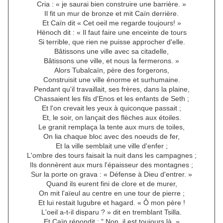
Cria : « je saurai bien construire une barrière. »
Il fit un mur de bronze et mit Caïn derrière.
Et Caïn dit « Cet oeil me regarde toujours! »
Hénoch dit : « Il faut faire une enceinte de tours
Si terrible, que rien ne puisse approcher d'elle.
Bâtissons une ville avec sa citadelle,
Bâtissons une ville, et nous la fermerons. »
Alors Tubalcaïn, père des forgerons,
Construisit une ville énorme et surhumaine.
Pendant qu'il travaillait, ses frères, dans la plaine,
Chassaient les fils d'Enos et les enfants de Seth ;
Et l'on crevait les yeux à quiconque passait ;
Et, le soir, on lançait des flèches aux étoiles.
Le granit remplaça la tente aux murs de toiles,
On lia chaque bloc avec des noeuds de fer,
Et la ville semblait une ville d'enfer ;
L'ombre des tours faisait la nuit dans les campagnes ;
Ils donnèrent aux murs l'épaisseur des montagnes ;
Sur la porte on grava : « Défense à Dieu d'entrer. »
Quand ils eurent fini de clore et de murer,
On mit l'aïeul au centre en une tour de pierre ;
Et lui restait lugubre et hagard. « Ô mon père !
L'oeil a-t-il disparu ? » dit en tremblant Tsilla.
Et Caïn répondit : " Non, il est toujours là. »