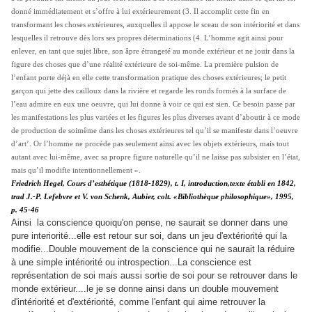
donné immédiatement et s’offre à lui extérieurement (3. Il accomplit cette fin en
transformant les choses extérieures, auxquelles il appose le sceau de son intériorité et dans
lesquelles il retrouve dès lors ses propres déterminations (4. L’homme agit ainsi pour
enlever, en tant que sujet libre, son âpre étrangeté au monde extérieur et ne jouir dans la
figure des choses que d’une réalité extérieure de soi-même. La première pulsion de
l’enfant porte déjà en elle cette transformation pratique des choses extérieures; le petit
garçon qui jette des cailloux dans la rivière et regarde les ronds formés à la surface de
l’eau admire en eux une oeuvre, qui lui donne à voir ce qui est sien. Ce besoin passe par
les manifestations les plus variées et les figures les plus diverses avant d’aboutir à ce mode
de production de soimême dans les choses extérieures tel qu’il se manifeste dans l’oeuvre
d’art’. Or l’homme ne procède pas seulement ainsi avec les objets extérieurs, mais tout
autant avec lui-même, avec sa propre figure naturelle qu’il ne laisse pas subsister en l’état,
mais qu’il modifie intentionnellement ».
Friedrich Hegel, Cours d’esthétique (1818-1829), t. I, introduction,texte établi en 1842,
trad J.-P. Lefebvre et V. von Schenk, Aubier, colt. «Bibliothèque philosophique», 1995,
p. 45-46
Ainsi la conscience quoiqu'on pense, ne saurait se donner dans une
pure interiorité...elle est retour sur soi, dans un jeu d'extériorité qui la
modifie...Double mouvement de la conscience qui ne saurait la réduire
à une simple intériorité ou introspection...La conscience est
représentation de soi mais aussi sortie de soi pour se retrouver dans le
monde extérieur....le je se donne ainsi dans un double mouvement
d'intériorité et d'extériorité, comme l'enfant qui aime retrouver la