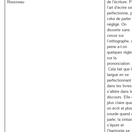
Rousseau
de l’écriture. 
l’art d’écrire s
perfectionne, 
celui de parler
négligé. On
disserte sans
cesse sur
l’orthographe, 
peine a-t-on
quelques règl
sur la
prononciation.
Cela fait que 
langue en se
perfectionnant
dans les livres
s’altère dans l
discours. Elle 
plus claire qu
on écrit et plu
sourde quand 
parle; la sinta
s’épure et
l’harmonie se