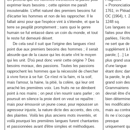
exprimer leurs besoins ; cette opinion me paraît
« Prononciatio
insoutenable. L'effet naturel des premiers besoins fut
1761; in Pléia
d'écarter les hommes et non de les rapprocher. Il le
OC (1964), t. 2
fallait ainsi pour que l'espèce vint à s'étendre, et que la
1248 sq.
terre se peuplât promptement ; sans quoi le genre
Les langues s
humain se fut entassé dans un coin du monde, et tout
faites pour êtr
le reste fut demeuré désert.
parlées, l’écrit
De cela seul il suit que l'origine des langues n'est
ne sert que de
point due aux premiers besoins des hommes ; il serait
supplément à 
absurde que de la cause qui les écarte vînt le moyen
parole; [...] Le
qui les unit. D'où peut donc venir cette origine ? Des
plus grand us
besoins moraux, des passions. Toutes les passions
d’une langue
rapprochent les hommes que la nécessité de chercher
étant donc da
à vivre force à se fuir. Ce n'est ni la faim, ni la soif,
la parole, le pl
mais l'amour, la haine, la pitié, la colère, qui leur ont
grand soin de
arraché les premières voix. Les fruits ne se dérobent
Grammairiens
point à nos mains ; on peut s'en nourrir sans parler ; on
devrait être d’
poursuit en silence la proie dont on veut se repaître :
bien détermine
mais pour émouvoir un jeune coeur, pour repousser un
les modificati
agresseur injuste, la nature dicte des accents, des cris,
mais au contra
des plaintes. Voilà les plus anciens mots inventés, et
ils ne s’occup
voilà pourquoi les premières langues furent chantantes
presque
et passionnées avant d'être simples et méthodiques.
uniquement q