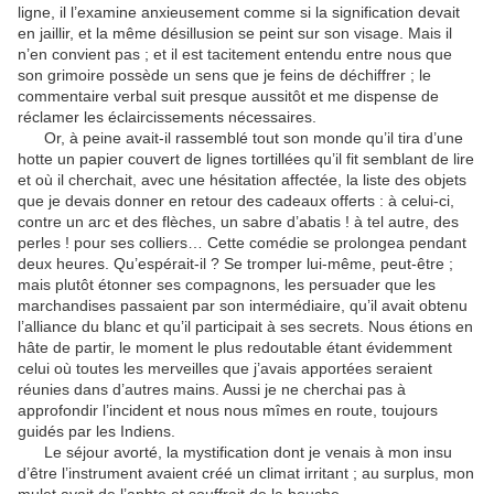
ligne, il l’examine anxieusement comme si la signification devait
en jaillir, et la même désillusion se peint sur son visage. Mais il
n’en convient pas ; et il est tacitement entendu entre nous que
son grimoire possède un sens que je feins de déchif­frer ; le
commentaire verbal suit presque aussitôt et me dis­pense de
réclamer les éclaircissements nécessaires.
Or, à peine avait-il rassemblé tout son monde qu’il tira d’une
hotte un papier couvert de lignes tortillées qu’il fit sem­blant de lire
et où il cherchait, avec une hésitation affectée, la liste des objets
que je devais donner en retour des cadeaux offerts : à celui-ci,
contre un arc et des flèches, un sabre d’abatis ! à tel autre, des
perles ! pour ses colliers… Cette comédie se prolongea pendant
deux heures. Qu’espérait-il ? Se tromper lui-même, peut-être ;
mais plutôt étonner ses compa­gnons, les persuader que les
marchandises passaient par son intermédiaire, qu’il avait obtenu
l’alliance du blanc et qu’il participait à ses secrets. Nous étions en
hâte de partir, le moment le plus redoutable étant évidemment
celui où toutes les merveilles que j’avais apportées seraient
réunies dans d’au­tres mains. Aussi je ne cherchai pas à
approfondir l’incident et nous nous mîmes en route, toujours
guidés par les Indiens.
Le séjour avorté, la mystification dont je venais à mon insu
d’être l’instrument avaient créé un climat irritant ; au surplus, mon