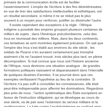
primaire de la communication écrite est de faciliter
l’asservissement. L’emploi de l’écriture à des fins désintéressées,
en vue de tirer des satisfactions intellec­tuelles et esthétiques, est
un résultat secondaire, si même il ne se réduit pas le plus
souvent à un moyen pour renforcer, jus­tifier ou dissimuler l’autre.
Il existe cependant des exceptions à la règle : l’Afrique
indigène a possédé des empires groupant plusieurs centaines de
milliers de sujets ; dans l’Amérique précolombienne, celui des
Inca en réunissait des millions. Mais, dans les deux conti­nents,
ces tentatives se sont montrées également précaires. On sait que
l’empire des Inca s’est établi aux environs du xtie siècle ; les
soldats de Pizarre n’en auraient certainement pas triomphé
aisément s’ils ne l’avaient trouvé, trois siècles plus tard, en pleine
décomposition. Si mal connue que nous soit l’histoire ancienne
de l’Afrique, nous devinons une situation analogue : de grandes
formations politiques naissaient et dis­paraissaient dans l’intervalle
de quelques dizaines d’années. Il se pourrait donc que ces
exemples vérifiassent l’hypothèse au lieu de la contredire. Si
l’écriture n’a pas suffi à consolider les connaissances, elle était
peut-être indispensable pour affer­mir les dominations. Regardons
plus près de nous : l’action systématique des États européens en
faveur de l’instruction obligatoire, qui se développe au cours du
xixe siècle, va de pair avec l’extension du service militaire et la
prolétarisation. La lutte contre l’analphabétisme se confond ainsi