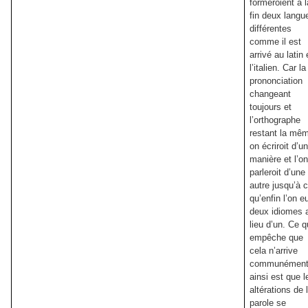
formeroient à l
fin deux langu
différentes
comme il est
arrivé au latin 
l’italien. Car la
prononciation
changeant
toujours et
l’orthographe
restant la mê
on écriroit d’u
manière et l’o
parleroit d’une
autre jusqu’à 
qu’enfin l’on e
deux idiomes 
lieu d’un. Ce q
empêche que
cela n’arrive
communémen
ainsi est que l
altérations de 
parole se