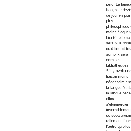
perd. La langu
françoise devi
de jour en jour
plus
philosophique 
moins éloquen
bientôt elle ne
sera plus bon
qu’à lire, et to
son prix sera
dans les
bibliothèques.
S’il y avoit un
liaison moins
nécessaire ent
la langue écrit
la langue parlé
elles
s’éloigneroient
insensiblement
se sépareroien
tellement l’un
l’autre qu’elles