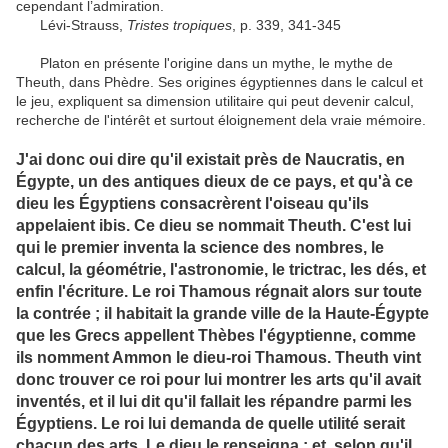
cependant l’ad­miration.
Lévi-Strauss,
Tristes tropiques
, p. 339, 341-345
Platon en présente l'origine dans un mythe, le mythe de
Theuth, dans Phèdre. Ses origines égyptiennes dans le calcul et
le jeu, expliquent sa dimension utilitaire qui peut devenir calcul,
recherche de l'intérêt et surtout éloignement dela vraie mémoire.
J'ai donc oui dire qu'il existait près de Naucratis, en
Égypte, un des antiques dieux de ce pays, et qu'à ce
dieu les Égyptiens consacrèrent l'oiseau qu'ils
appelaient ibis. Ce dieu se nommait Theuth. C'est lui
qui le premier inventa la science des nombres, le
calcul, la géométrie, l'astronomie, le trictrac, les dés, et
enfin l'écriture. Le roi Thamous régnait alors sur toute
la contrée ; il habitait la grande ville de la Haute-Égypte
que les Grecs appellent Thèbes l'égyptienne, comme
ils nomment Ammon le dieu-roi Thamous. Theuth vint
donc trouver ce roi pour lui montrer les arts qu'il avait
inventés, et il lui dit qu'il fallait les répandre parmi les
Égyptiens. Le roi lui demanda de quelle utilité serait
chacun des arts. Le dieu le renseigna ; et, selon qu'il