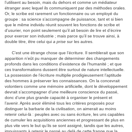
l’utilisent au besoin, mais du dehors et comme un mé­diateur
étranger avec lequel ils communiquent par des métho­des orales.
Or, le scribe est rarement un fonctionnaire ou un employé du
groupe : sa science s’accompagne de puissance, tant et si bien
que le même individu réunit souvent les fonc­tions de scribe et
d’usurier, non point seulement qu’il ait besoin de lire et d’écrire
pour exercer son industrie ; mais parce qu’il se trouve ainsi, à
double titre, être celui qui
a prise
sur les autres.
C’est une étrange chose que l’écriture. Il semblerait que son
apparition n’eût pu manquer de déterminer des changements
profonds dans les conditions d’existence de l’humanité ; et que
ces transformations dussent être surtout de nature intellec­tuelle.
La possession de l’écriture multiplie prodigieusement l’aptitude
des hommes à préserver les connaissances. On la concevrait
volontiers comme une mémoire artificielle, dont le développement
devrait s’accompagner d’une meilleure cons­cience du passé,
donc d’une plus grande capacité à organiser le présent et
l’avenir. Après avoir éliminé tous les critères proposés pour
distinguer la barbarie de la civilisation, on aime­rait au moins
retenir celui-là : peuples avec ou sans écriture, les uns capables
de cumuler les acquisitions anciennes et pro­gressant de plus en
plus vite vers le but qu’ils se sont assigné, tandis que les autres,
impuissants à retenir le passé au delà de cette frange que la