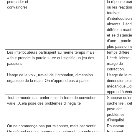
persuader et
la réponse écri
convaincre)
ou les réactio
tardives
d’interlocuteur
absents. L’écri
diffère la réact
et se distanci
d’une parole
plus passionne
Les interlocuteurs participent au même temps mais il
temps différé.
« faut prendre la parole », ce qui signifie un jeu des
L’écrit laisse
passions.
marge de
correction.
Usage de la voix, travail de l’intonation, dimension
Usage de la m
organique de la main. On n’apprend pas à parler.
dimension plu
mécanique…o
apprend à écri
Tout le monde sait parler mais la force de conviction
Suppose qu’o
varie…Cela pose des problèmes d’inégalité
sache lire : ce
pose des
problèmes
d’inégalité
On ne commença pas par raisonner, mais par sentir.
Rousseau
On prétend que les hommes inventèrent la parole pour
Fragment