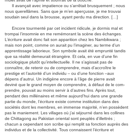
mulet avait de l’aphte et souffrait de la bouche.
Il avançait avec impatience ou s’arrêtait brusquement ; nous
nous querellâmes. Sans que je m’en aperçusse, je me trouvai
soudain seul dans la brousse, ayant perdu ma direction. […]
Encore tourmenté par cet incident ridicule, je dormis mal et
trompai l’insomnie en me remémorant la scène des échan­ges.
L’écriture avait donc fait son apparition chez les Nambi­kwara ;
mais non point, comme on aurait pu l’imaginer, au terme d’un
apprentissage laborieux. Son symbole avait été em­prunté tandis
que sa réalité demeurait étrangère. Et cela, en vue d’une fin
sociologique plutôt qu’intellectuelle. Il ne s’agissait pas de
connaître, de retenir ou de comprendre, mais d’accroître le
prestige et l’autorité d’un individu – ou d’une fonction –aux
dépens d’autrui. Un indigène encore à l’âge de pierre avait
deviné que le grand moyen de comprendre, à défaut de le com­
prendre, pouvait au moins servir à d’autres fins. Après tout,
pendant des millénaires et même aujourd’hui dans une grande
partie du monde, l’écriture existe comme institution dans des
sociétés dont les membres, en immense majorité, n’en pos­sèdent
pas le maniement. Les villages où j’ai séjourné dans les collines
de Chittagong au Pakistan oriental sont peuplés d’illet­trés ;
chacun a cependant son scribe qui remplit sa fonction au­près des
individus et de la collectivité. Tous connaissent l’écri­ture et