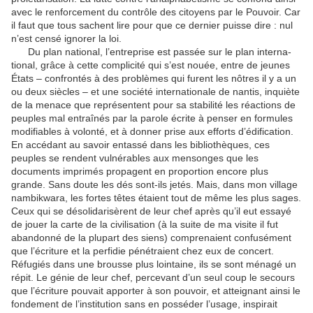
avec le renforcement du contrôle des citoyens par le Pouvoir. Car
il faut que tous sachent lire pour que ce dernier puisse dire : nul
n’est censé ignorer la loi.
Du plan national, l’entreprise est passée sur le plan interna­
tional, grâce à cette complicité qui s’est nouée, entre de jeunes
États – confrontés à des problèmes qui furent les nôtres il y a un
ou deux siècles – et une société internationale de nantis, inquiète
de la menace que représentent pour sa stabilité les réactions de
peuples mal entraînés par la parole écrite à penser en formules
modifiables à volonté, et à donner prise aux efforts d’édification.
En accédant au savoir entassé dans les bibliothèques, ces
peuples se rendent vulnérables aux men­songes que les
documents imprimés propagent en proportion encore plus
grande. Sans doute les dés sont-ils jetés. Mais, dans mon village
nambikwara, les fortes têtes étaient tout de même les plus sages.
Ceux qui se désolidarisèrent de leur chef après qu’il eut essayé
de jouer la carte de la civilisation (à la suite de ma visite il fut
abandonné de la plupart des siens) comprenaient confusément
que l’écriture et la perfidie péné­traient chez eux de concert.
Réfugiés dans une brousse plus lointaine, ils se sont ménagé un
répit. Le génie de leur chef, percevant d’un seul coup le secours
que l’écriture pouvait apporter à son pouvoir, et atteignant ainsi le
fondement de l’institution sans en posséder l’usage, inspirait