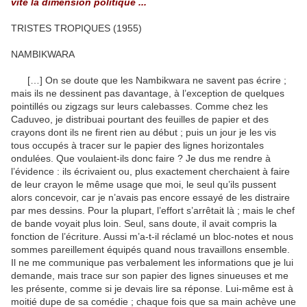
vite la dimension politique ...
TRISTES TROPIQUES (1955)
NAMBIKWARA
[…] On se doute que les Nambikwara ne savent pas écrire ;
mais ils ne dessinent pas davantage, à l’exception de quelques
pointillés ou zigzags sur leurs calebasses. Comme chez les
Caduveo, je distribuai pourtant des feuilles de papier et des
crayons dont ils ne firent rien au début ; puis un jour je les vis
tous occupés à tracer sur le papier des lignes hori­zontales
ondulées. Que voulaient-ils donc faire ? Je dus me rendre à
l’évidence : ils écrivaient ou, plus exactement cher­chaient à faire
de leur crayon le même usage que moi, le seul qu’ils pussent
alors concevoir, car je n’avais pas encore essayé de les distraire
par mes dessins. Pour la plupart, l’effort s’arrêtait là ; mais le chef
de bande voyait plus loin. Seul, sans doute, il avait compris la
fonction de l’écriture. Aussi m’a-t-il réclamé un bloc-notes et nous
sommes pareille­ment équipés quand nous travaillons ensemble.
Il ne me com­munique pas verbalement les informations que je lui
demande, mais trace sur son papier des lignes sinueuses et me
les pré­sente, comme si je devais lire sa réponse. Lui-même est à
moitié dupe de sa comédie ; chaque fois que sa main achève une