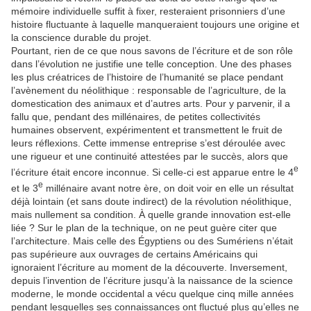
mémoire individuelle suffit à fixer, reste­raient prisonniers d’une
histoire fluctuante à laquelle manque­raient toujours une origine et
la conscience durable du pro­jet.
Pourtant, rien de ce que nous savons de l’écriture et de son rôle
dans l’évolution ne justifie une telle conception. Une des phases
les plus créatrices de l’histoire de l’humanité se place pendant
l’avènement du néolithique : responsable de l’agricul­ture, de la
domestication des animaux et d’autres arts. Pour y parvenir, il a
fallu que, pendant des millénaires, de petites collectivités
humaines observent, expérimentent et transmet­tent le fruit de
leurs réflexions. Cette immense entreprise s’est déroulée avec
une rigueur et une continuité attestées par le succès, alors que
e
l’écriture était encore inconnue. Si celle-ci est apparue entre le 4
e
et le 3
millénaire avant notre ère, on doit voir en elle un résultat
déjà lointain (et sans doute indi­rect) de la révolution néolithique,
mais nullement sa condi­tion. À quelle grande innovation est-elle
liée ? Sur le plan de la technique, on ne peut guère citer que
l’architecture. Mais celle des Égyptiens ou des Sumériens n’était
pas supérieure aux ouvrages de certains Américains qui
ignoraient l’écriture au moment de la découverte. Inversement,
depuis l’invention de l’écriture jusqu’à la naissance de la science
moderne, le monde occidental a vécu quelque cinq mille années
pendant lesquelles ses connaissances ont fluctué plus qu’elles ne