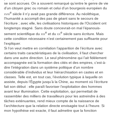
se sont accrues. On a souvent remarqué qu’entre le genre de vie
d’un citoyen grec ou romain et celui d’un bourgeois européen du
e
xviii
siècle il n’y avait pas grande différence. Au néolithique,
l’humanité a accompli des pas de géant sans le secours de
l’écriture ; avec elle, les civilisations historiques de l’Occident ont
longtemps stagné. Sans doute concevrait-on mal l’épanouis­
e
e
sement scientifique du
xix
et du
xx
siècle sans écriture. Mais
cette condition nécessaire n’est certainement pas suffisante pour
l’expliquer.
Si l’on veut mettre en corrélation l’apparition de l’écriture avec
certains traits caractéristiques de la civilisation, il faut chercher
dans une autre direction. Le seul phénomène qui l’ait fidèlement
accompagnée est la formation des cités et des em­pires, c’est-à-
dire l’intégration dans un système politique d’un nombre
considérable d’individus et leur hiérarchisation en castes et en
classes. Telle est, en tout cas, l’évolution typique à laquelle on
assiste, depuis l’Égypte jusqu’à la Chine, au moment où l’écriture
fait son début : elle paraît favoriser l’exploitation des hommes
avant leur illumination. Cette exploi­tation, qui permettait de
rassembler des milliers de travailleurs pour les astreindre à des
tâches exténuantes, rend mieux compte de la naissance de
l’architecture que la relation directe envisagée tout à l’heure. Si
mon hypothèse est exacte, il faut admettre que la fonction